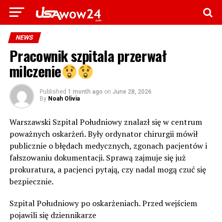
NEWS
Pracownik szpitala przerwał
milczenie
Published
1 month ago
on
June 28, 2026
By
Noah Olivia
Warszawski Szpital Południowy znalazł się w centrum
poważnych oskarżeń. Były ordynator chirurgii mówił
publicznie o błędach medycznych, zgonach pacjentów i
fałszowaniu dokumentacji. Sprawą zajmuje się już
prokuratura, a pacjenci pytają, czy nadal mogą czuć się
bezpiecznie.
Szpital Południowy po oskarżeniach. Przed wejściem
pojawili się dziennikarze