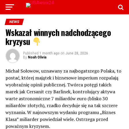
NEWS
Wskazał winnych nadchodzącego
kryzysu
Published
1 month ago
on
June 28, 2026
By
Noah Olivia
Michał Sołowow, uznawany za najbogatszego Polaka, to
postać, której majątek i biznesowe imperium rozpalają
wyobraźnię opinii publicznej. Twórca potęgi takich
marek jak Cersanit czy Barlinek, kontrolujący aktywa
warte astronomiczne 7 miliardów euro (blisko 30
miliardów złotych), rzadko decyduje się na tak szczere
wyznania. W najnowszym wydaniu programu „Biznes
Klasa” miliarder powiedział wiele. Ostrzega przed
poważnym kryzysem.