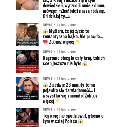
lat, a kiedy rodzice się o tym
dowiedzieli, wyrzucili mnie z domu,
mówiąc: «Zhańbiłeś naszą rodzinę.
Od dzisiaj ty…»
NEWS
11 hours ago
Myślała, że jej życie to
romantyczna bajka. Ale prawda…
Zobacz więcej
NEWS
11 hours ago
Nagranie obiegło cały kraj, takich
scen jeszcze nie było
NEWS
15 hours ago
Zaledwie 23 minuty temu
pojawiła się ta wiadomość… i
wszystko się zmieniło! Zobacz
więcej
NEWS
16 hours ago
Tego się nie spodziewał, głośno o
tym w całej Polsce