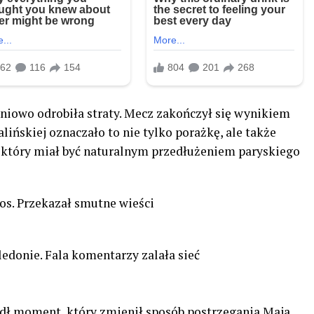
pniowo odrobiła straty. Mecz zakończył się wynikiem
alińskiej oznaczało to nie tylko porażkę, ale także
, który miał być naturalnym przedłużeniem paryskiego
os. Przekazał smutne wieści
donie. Fala komentarzy zalała sieć
dł moment, który zmienił sposób postrzegania Maja