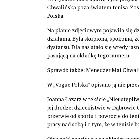
Chwalińska poza światem tenisa. Zo
Polska.
Na planie zdjęciowym pojawiła się d
działania. Była skupiona, spokojna, 
dystansu. Dla nas stało się wtedy jas
pasującą na okładkę tego numeru.
Sprawdź także: Menedżer Mai Chwaliń
W „Vogue Polska” opisano ją nie prze
Joanna Łazarz w tekście „Nieustępliw
jej drodze: dzieciństwie w Dąbrowie G
przerwie od sportu i powrocie do ten
pracy nad sobą i o tym, że w tenisie 
Obecność sportowca na okładce magaz