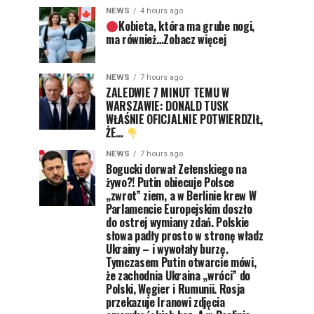
NEWS
4 hours ago
Kobieta, która ma grube nogi,
ma również…Zobacz więcej
NEWS
7 hours ago
ZALEDWIE 7 MINUT TEMU W
WARSZAWIE: DONALD TUSK
WŁAŚNIE OFICJALNIE POTWIERDZIŁ,
ŻE…
NEWS
7 hours ago
Bogucki dorwał Zełenskiego na
żywo?! Putin obiecuje Polsce
„zwrot” ziem, a w Berlinie krew W
Parlamencie Europejskim doszło
do ostrej wymiany zdań. Polskie
słowa padły prosto w stronę władz
Ukrainy – i wywołały burzę.
Tymczasem Putin otwarcie mówi,
że zachodnia Ukraina „wróci” do
Polski, Węgier i Rumunii. Rosja
przekazuje Iranowi zdjęcia