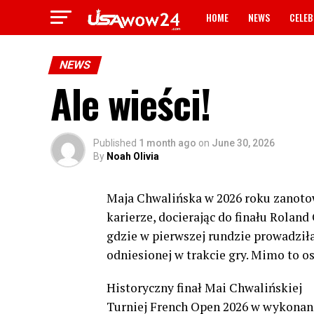
HOME
NEWS
CELEB
NEWS
Ale wieści!
Published
1 month ago
on
June 30, 2026
By
Noah Olivia
Maja Chwalińska w 2026 roku zanoto
karierze, docierając do finału Rolan
gdzie w pierwszej rundzie prowadziła
odniesionej w trakcie gry. Mimo to os
Historyczny finał Mai Chwalińskiej
Turniej French Open 2026 w wykonani