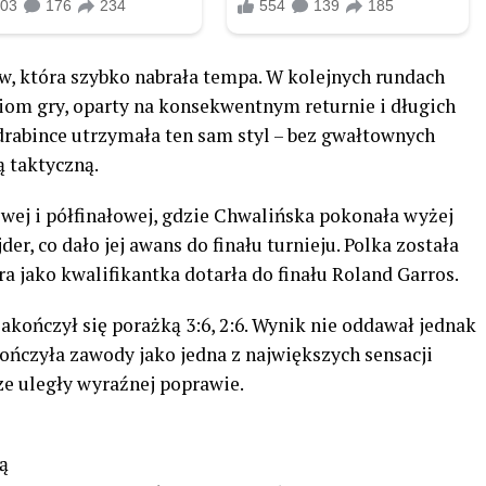
w, która szybko nabrała tempa. W kolejnych rundach
ziom gry, oparty na konsekwentnym returnie i długich
drabince utrzymała ten sam styl – bez gwałtownych
ą taktyczną.
owej i półfinałowej, gdzie Chwalińska pokonała wyżej
r, co dało jej awans do finału turnieju. Polka została
a jako kwalifikantka dotarła do finału Roland Garros.
akończył się porażką 3:6, 2:6. Wynik nie oddawał jednak
kończyła zawody jako jedna z największych sensacji
rze uległy wyraźnej poprawie.
ą