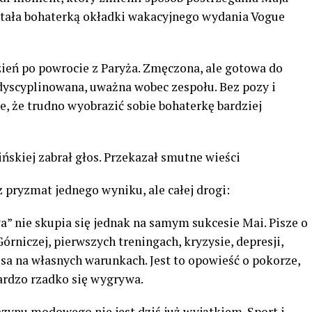
stała bohaterką okładki wakacyjnego wydania Vogue
zień po powrocie z Paryża. Zmęczona, ale gotowa do
zdyscyplinowana, uważna wobec zespołu. Bez pozy i
ne, że trudno wyobrazić sobie bohaterkę bardziej
skiej zabrał głos. Przekazał smutne wieści
z pryzmat jednego wyniku, ale całej drogi:
a” nie skupia się jednak na samym sukcesie Mai. Pisze o
órniczej, pierwszych treningach, kryzysie, depresji,
isa na własnych warunkach. Jest to opowieść o pokorze,
bardzo rzadko się wygrywa.
ynu modowego nie jest dziś już wyjątkiem. Sport i