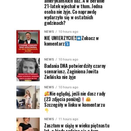
amerykańskich baz. A w Berlinie
21-latek wjechał w tłum. Jedna
osoba nie żyje. Co naprawdę
wydarzyło się w ostatnich
godzinach?
NEWS
10 hours ago
NIE UWIERZYCIE!!
Zobacz w
komentarz
NEWS
10 hours ago
Badania DNA potwierdziły czarny
scenariusz. Zaginiona Jowita
Zielińska nie żyje
NEWS
10 hours ago
Nie oglądaj, jeśli nie dasz rady
(23 zdjęcia poniżej)
Szczegóły w linku w komentarzu
NEWS
11 hours ago
Zaszłam w ciążę w wieku piętnastu