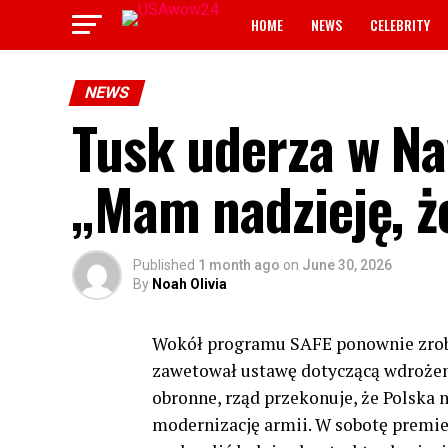
HOME
NEWS
CELEBRITY
NEWS
Tusk uderza w Na
„Mam nadzieję, ż
Published
1 month ago
on
June 30, 2026
By
Noah Olivia
Wokół programu SAFE ponownie zrobi
zawetował ustawę dotyczącą wdrożen
obronne, rząd przekonuje, że Polska 
modernizację armii. W sobotę premie