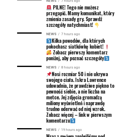
NEWS
7 hours ago
PILNE! Tego nie możesz
przegapić. Mamy komunikat, który
zmienia zasady gry. Sprawdź
szczegóły natychmiast!
NEWS
7 hours ago
Kilka powodów, dla których
pokochasz siatkówkę kobiet!
Zobacz pierwszy komentarz
poniżej, aby poznać szczegóły
NEWS
8 hours ago
Nosi rozmiar 50 i nie ukrywa
swojego ciała. Iskra Lawrence
udowadnia, że prawdziwe piękno to
pewność siebie, a nie liczba na
metce. Jej zdjęcia gromadzą
miliony wyświetleń i naprawdę
trudno oderwać od niej wzrok.
Zobacz więcej – link w pierwszym
komentarzu
NEWS
19 hours ago
Wraz z mężem znaleźliśmy pod