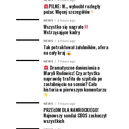
NEWS
4 hours ago
PILNE: W… wybuchł rozległy
pożar. Więcej szczegółów
NEWS
6 hours ago
Wszystko się nagrało
Wstrząsające kadry
NEWS
6 hours ago
Tak potraktował żałobników, afera
na cały kraj
NEWS
7 hours ago
Dramatyczne doniesienia o
Maryli Rodowicz! Czy artystka
naprawdę trafiła do szpitala po
zasłabnięciu na scenie? Cała
historia w pierwszym komentarzu
NEWS
7 hours ago
PRZEŁOM DLA NAWROCKIEGO!
Najnowszy sondaż CBOS zaskoczył
wszystkich