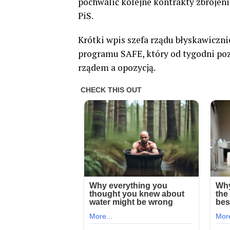
pochwalić kolejne kontrakty zbrojeni
PiS.
Krótki wpis szefa rządu błyskawiczn
programu SAFE, który od tygodni po
rządem a opozycją.