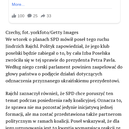
Czechy, fot. yorkfoto/Getty Images
We wtorek o planach SPD mówił poseł tego ruchu
Jindrzich Rajchl. Polityk zapowiedział, że jego klub
poselski będzie zabiegał o to, by cała Izba Poselska
zwróciła się w tej sprawie do prezydenta Petra Pavla.
Według niego czeski parlament powinien zaapelować do
głowy państwa o podjęcie działań dotyczących
odznaczenia przyznanego ukraińskiemu prezydentowi.
Rajchl zaznaczył również, że SPD chce poruszyć ten
temat podczas posiedzenia rady koalicyjnej. Oznacza to,
że sprawa nie ma pozostać jedynie inicjatywą jednej
formacji, ale ma zostać przedstawiona także partnerom
politycznym w ramach koalicji. Poseł wskazywał, że dla
jego ugrupowania jest to kwestia wymagająca reakcji ze