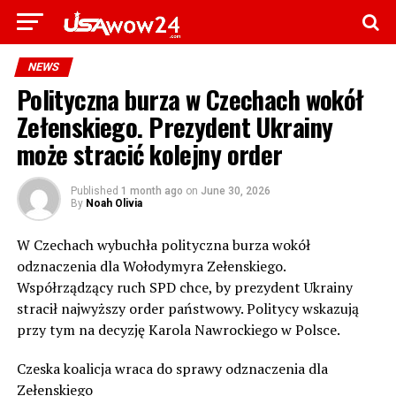
NEWS
Polityczna burza w Czechach wokół
Zełenskiego. Prezydent Ukrainy
może stracić kolejny order
Published
1 month ago
on
June 30, 2026
By
Noah Olivia
W Czechach wybuchła polityczna burza wokół
odznaczenia dla Wołodymyra Zełenskiego.
Współrządzący ruch SPD chce, by prezydent Ukrainy
stracił najwyższy order państwowy. Politycy wskazują
przy tym na decyzję Karola Nawrockiego w Polsce.
Czeska koalicja wraca do sprawy odznaczenia dla
Zełenskiego