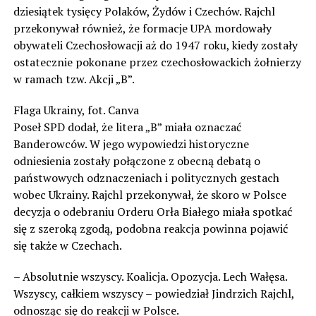
dziesiątek tysięcy Polaków, Żydów i Czechów. Rajchl
przekonywał również, że formacje UPA mordowały
obywateli Czechosłowacji aż do 1947 roku, kiedy zostały
ostatecznie pokonane przez czechosłowackich żołnierzy
w ramach tzw. Akcji „B”.
Flaga Ukrainy, fot. Canva
Poseł SPD dodał, że litera „B” miała oznaczać
Banderowców. W jego wypowiedzi historyczne
odniesienia zostały połączone z obecną debatą o
państwowych odznaczeniach i politycznych gestach
wobec Ukrainy. Rajchl przekonywał, że skoro w Polsce
decyzja o odebraniu Orderu Orła Białego miała spotkać
się z szeroką zgodą, podobna reakcja powinna pojawić
się także w Czechach.
– Absolutnie wszyscy. Koalicja. Opozycja. Lech Wałęsa.
Wszyscy, całkiem wszyscy – powiedział Jindrzich Rajchl,
odnosząc się do reakcji w Polsce.