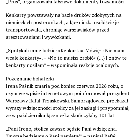
„Prus”, organizowała fałszywe dokumenty tożsamości.
Kenkarty powstawały na bazie druków zdobytych na
niemieckich posterunkach, a łączniczka osobiście je
transportowała, chroniąc warszawiaków przed
aresztowaniami i wywózkami.
„Spotykali mnie ludzie: »Kenkarta«. Mówię: »Nie mam
wcale kenkarty«. – »No to musisz zrobić« (…) I znów te
kenkarty nosiłam” – wspominała reakcje ocalonych.
Pożegnanie bohaterki
Irena Paśnik zmarła pod koniec czerwca 2026 roku, o
czym we wpisie internetowym poinformował prezydent
Warszawy Rafał Trzaskowski. Samorządowiec przekazał
wyrazy wdzięczności stolicy za jej zasługi i przypomniał,
że w październiku łączniczka skończyłaby 101 lat.
„Pani Ireno, stolica zawsze będzie Pani wdzięczna.
Zawsze będziemy o Pani pamiętać” – napisał Rafał