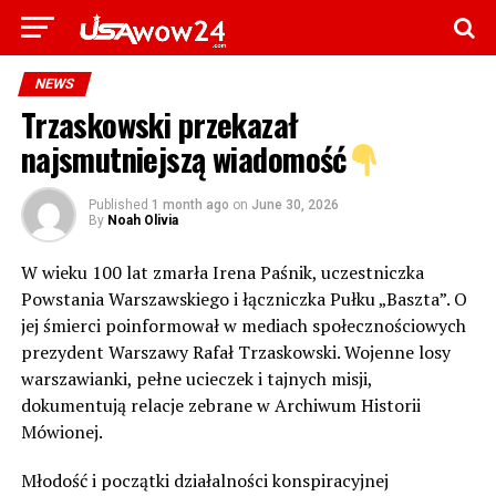
NEWS
Trzaskowski przekazał
najsmutniejszą wiadomość
Published
1 month ago
on
June 30, 2026
By
Noah Olivia
W wieku 100 lat zmarła Irena Paśnik, uczestniczka
Powstania Warszawskiego i łączniczka Pułku „Baszta”. O
jej śmierci poinformował w mediach społecznościowych
prezydent Warszawy Rafał Trzaskowski. Wojenne losy
warszawianki, pełne ucieczek i tajnych misji,
dokumentują relacje zebrane w Archiwum Historii
Mówionej.
Młodość i początki działalności konspiracyjnej