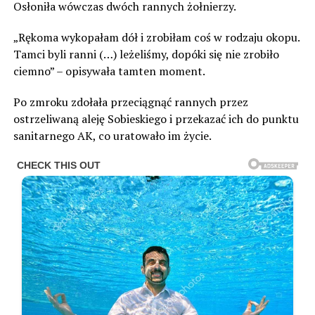
Osłoniła wówczas dwóch rannych żołnierzy.
„Rękoma wykopałam dół i zrobiłam coś w rodzaju okopu.
Tamci byli ranni (…) leżeliśmy, dopóki się nie zrobiło
ciemno” – opisywała tamten moment.
Po zmroku zdołała przeciągnąć rannych przez
ostrzeliwaną aleję Sobieskiego i przekazać ich do punktu
sanitarnego AK, co uratowało im życie.