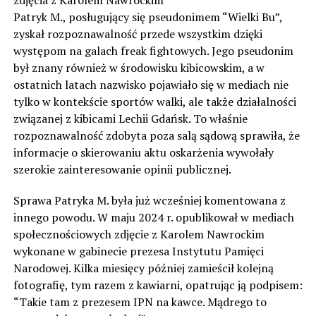
Patryk M., posługujący się pseudonimem “Wielki Bu”,
zyskał rozpoznawalność przede wszystkim dzięki
występom na galach freak fightowych. Jego pseudonim
był znany również w środowisku kibicowskim, a w
ostatnich latach nazwisko pojawiało się w mediach nie
tylko w kontekście sportów walki, ale także działalności
związanej z kibicami Lechii Gdańsk. To właśnie
rozpoznawalność zdobyta poza salą sądową sprawiła, że
informacje o skierowaniu aktu oskarżenia wywołały
szerokie zainteresowanie opinii publicznej.
Sprawa Patryka M. była już wcześniej komentowana z
innego powodu. W maju 2024 r. opublikował w mediach
społecznościowych zdjęcie z Karolem Nawrockim
wykonane w gabinecie prezesa Instytutu Pamięci
Narodowej. Kilka miesięcy później zamieścił kolejną
fotografię, tym razem z kawiarni, opatrując ją podpisem:
“Takie tam z prezesem IPN na kawce. Mądrego to