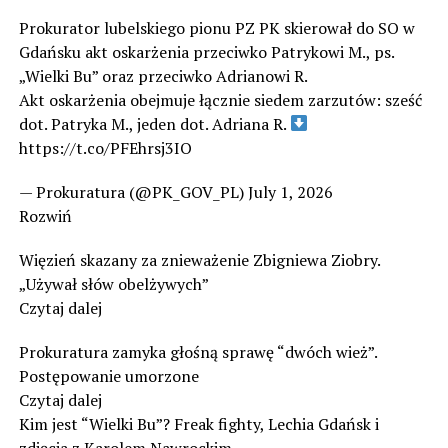
Prokurator lubelskiego pionu PZ PK skierował do SO w
Gdańsku akt oskarżenia przeciwko Patrykowi M., ps.
„Wielki Bu” oraz przeciwko Adrianowi R.
Akt oskarżenia obejmuje łącznie siedem zarzutów: sześć
dot. Patryka M., jeden dot. Adriana R.
https://t.co/PFEhrsj3IO
— Prokuratura (@PK_GOV_PL) July 1, 2026
Rozwiń
Więzień skazany za znieważenie Zbigniewa Ziobry.
„Używał słów obelżywych”
Czytaj dalej
Prokuratura zamyka głośną sprawę “dwóch wież”.
Postępowanie umorzone
Czytaj dalej
Kim jest “Wielki Bu”? Freak fighty, Lechia Gdańsk i
zdjęcia z Karolem Nawrockim