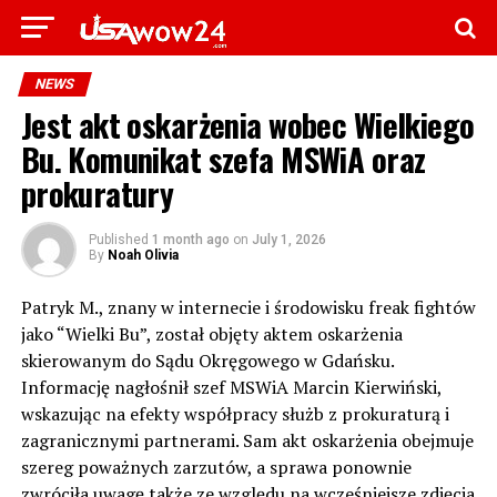
NEWS
Jest akt oskarżenia wobec Wielkiego
Bu. Komunikat szefa MSWiA oraz
prokuratury
Published
1 month ago
on
July 1, 2026
By
Noah Olivia
Patryk M., znany w internecie i środowisku freak fightów
jako “Wielki Bu”, został objęty aktem oskarżenia
skierowanym do Sądu Okręgowego w Gdańsku.
Informację nagłośnił szef MSWiA Marcin Kierwiński,
wskazując na efekty współpracy służb z prokuraturą i
zagranicznymi partnerami. Sam akt oskarżenia obejmuje
szereg poważnych zarzutów, a sprawa ponownie
zwróciła uwagę także ze względu na wcześniejsze zdjęcia