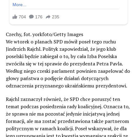
Czechy, fot. yorkfoto/Getty Images
We wtorek o planach SPD mówił poseł tego ruchu
Jindrzich Rajchl. Polityk zapowiedział, że jego klub
poselski będzie zabiegał o to, by cała Izba Poselska
zwróciła się w tej sprawie do prezydenta Petra Pavla.
Według niego czeski parlament powinien zaapelować do
głowy państwa o podjęcie działań dotyczących
odznaczenia przyznanego ukraińskiemu prezydentowi.
Rajchl zaznaczył również, że SPD chce poruszyć ten
temat podczas posiedzenia rady koalicyjnej. Oznacza to,
że sprawa nie ma pozostać jedynie inicjatywą jednej
formacji, ale ma zostać przedstawiona także partnerom
politycznym w ramach koalicji. Poseł wskazywał, że dla
jego ugrupowania jest to kwestia wymagająca reakcji ze