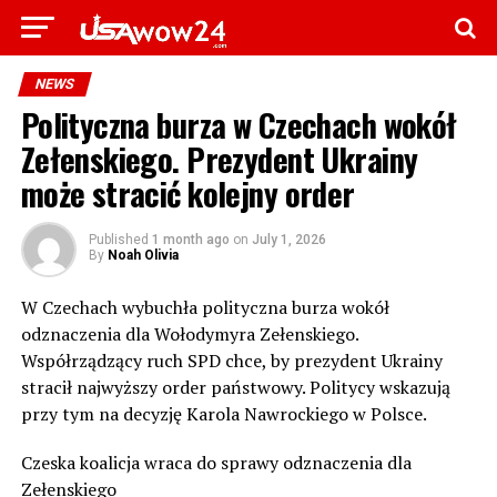
NEWS
Polityczna burza w Czechach wokół
Zełenskiego. Prezydent Ukrainy
może stracić kolejny order
Published
1 month ago
on
July 1, 2026
By
Noah Olivia
W Czechach wybuchła polityczna burza wokół
odznaczenia dla Wołodymyra Zełenskiego.
Współrządzący ruch SPD chce, by prezydent Ukrainy
stracił najwyższy order państwowy. Politycy wskazują
przy tym na decyzję Karola Nawrockiego w Polsce.
Czeska koalicja wraca do sprawy odznaczenia dla
Zełenskiego