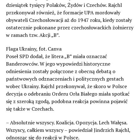
dziesiątek tysięcy Polaków, Żydów i Czechów. Rajchl
przekonywał również, że formacje UPA mordowały
obywateli Czechosłowacji aż do 1947 roku, kiedy zostały
ostatecznie pokonane przez czechosłowackich żołnierzy
w ramach tzw. Akcji „B”.
Flaga Ukrainy, fot. Canva
Poseł SPD dodał, że litera „B” miała oznaczać
Banderowców. W jego wypowiedzi historyczne
odniesienia zostały połączone z obecną debatą o
państwowych odznaczeniach i politycznych gestach
wobec Ukrainy. Rajchl przekonywał, że skoro w Polsce
decyzja o odebraniu Orderu Orła Białego miała spotkać
się z szeroką zgodą, podobna reakcja powinna pojawić
się także w Czechach.
– Absolutnie wszyscy. Koalicja. Opozycja. Lech Wałęsa.
Wszyscy, całkiem wszyscy – powiedział Jindrzich Rajchl,
odnosząc się do reakcji w Polsce.