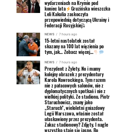
wydarzeniach na Krymie pod
koniec lata
Gruzińska wieszczka
Leli Kakulia zaskoczyła
przepowiednią dotyczącą Ukrainy i
Federacji Rosyjskiej⤵
NEWS
7 hours ago
15-letni nastolatek został
skazany na 100 lat więzienia po
tym, jak… Zobacz więcej…
NEWS
7 hours ago
Prezydent z Żylety. No i mamy
kolejny obrazek z prezydentury
Karola Nawrockiego. Tym razem
nie z pałacowych salonów, nie z
dyplomatycznych spotkań i nie z
wielkiej polityki. Ze stadionu. Piotr
Staruchowicz, znany jako
„Staruch”, wieloletni gniazdowy
Legii Warszawa, właśnie został
ułaskawiony przez prezydenta.
Zakaz stadionowy? Zdjęty. I nagle
wszystko staje się jasne. Bo