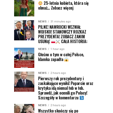
25-letnia kobieta, która się
obnaż… Zobacz więcej
NEWS
31 minutes ago
PILNE! NAWROCKI WEZWAŁ
WOJSKO! STANOWCZY ROZKAZ
PREZYDENTA! ZOBACZ ZANIM
USUNĄ!
CAŁA HISTORIA:
NEWS
1 hour ago
Głośno o tym w całej Polsce,
klamka zapadła
NEWS
2 hours ago
Pierwszy rok prezydentury i
zaskakujące wyniki! Poparcie oraz
krytyka idą niemal łeb w łeb.
Sprawdź, jak ocenili go Polacy!
Szczegóły w komentarzu
NEWS
2 hours ago
Wszystko skończy się po