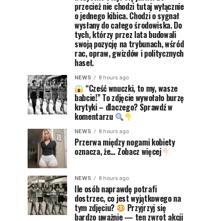
przecież nie chodzi tutaj wyłącznie
o jednego kibica. Chodzi o sygnał
wysłany do całego środowiska. Do
tych, którzy przez lata budowali
swoją pozycję na trybunach, wśród
rac, opraw, gwizdów i politycznych
haseł.
NEWS
8 hours ago
“Cześć wnuczki, to my, wasze
babcie!” To zdjęcie wywołało burzę
krytyki – dlaczego? Sprawdź w
komentarzu
NEWS
8 hours ago
Przerwa między nogami kobiety
oznacza, że… Zobacz więcej
NEWS
8 hours ago
Ile osób naprawdę potrafi
dostrzec, co jest wyjątkowego na
tym zdjęciu?
Przyjrzyj się
bardzo uważnie — ten zwrot akcji