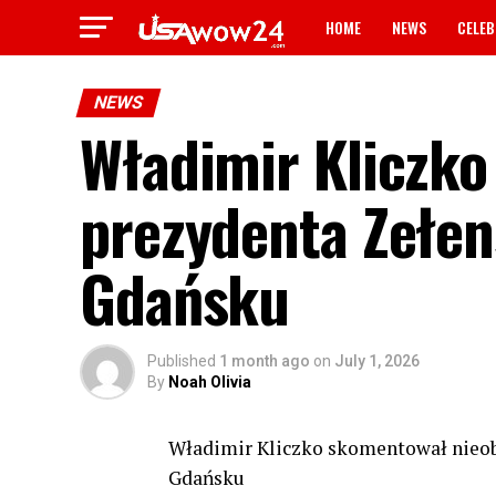
HOME
NEWS
CELEB
NEWS
Władimir Kliczk
prezydenta Zełen
Gdańsku
Published
1 month ago
on
July 1, 2026
By
Noah Olivia
Władimir Kliczko skomentował nieob
Gdańsku