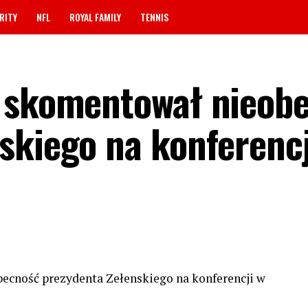
RITY
NFL
ROYAL FAMILY
TENNIS
o skomentował nieob
skiego na konferencj
ecność prezydenta Zełenskiego na konferencji w