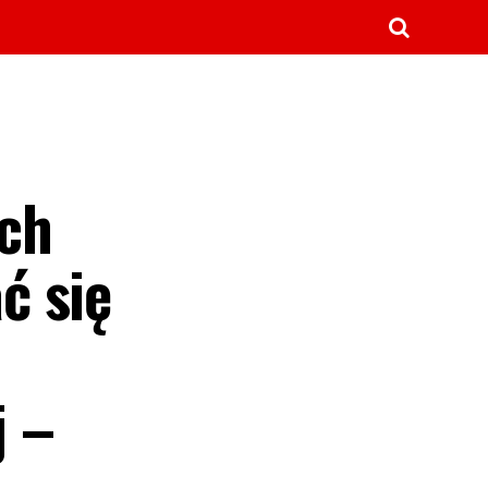
Ich
ć się
j –