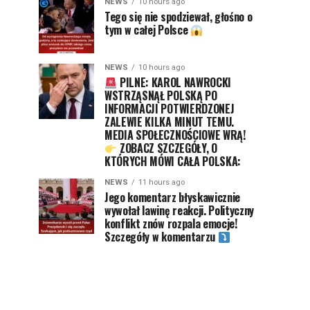
NEWS
10 hours ago
Tego się nie spodziewał, głośno o
tym w całej Polsce
NEWS
10 hours ago
PILNE: KAROL NAWROCKI
WSTRZĄSNĄŁ POLSKĄ PO
INFORMACJI POTWIERDZONEJ
ZALEWIE KILKA MINUT TEMU.
MEDIA SPOŁECZNOŚCIOWE WRĄ!
ZOBACZ SZCZEGÓŁY, O
KTÓRYCH MÓWI CAŁA POLSKA:
NEWS
11 hours ago
Jego komentarz błyskawicznie
wywołał lawinę reakcji. Polityczny
konflikt znów rozpala emocje!
Szczegóły w komentarzu