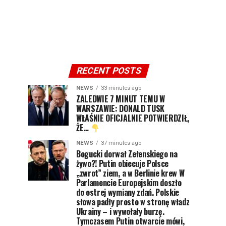
RECENT POSTS
NEWS
33 minutes ago
ZALEDWIE 7 MINUT TEMU W
WARSZAWIE: DONALD TUSK
WŁAŚNIE OFICJALNIE POTWIERDZIŁ,
ŻE…
NEWS
37 minutes ago
Bogucki dorwał Zełenskiego na
żywo?! Putin obiecuje Polsce
„zwrot” ziem, a w Berlinie krew W
Parlamencie Europejskim doszło
do ostrej wymiany zdań. Polskie
słowa padły prosto w stronę władz
Ukrainy – i wywołały burzę.
Tymczasem Putin otwarcie mówi,