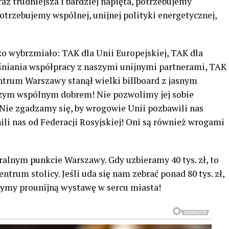
oraz trudniejsza i bardziej napięta, potrzebujemy
potrzebujemy wspólnej, unijnej polityki energetycznej,
zo wybrzmiało: TAK dla Unii Europejskiej, TAK dla
eśniania współpracy z naszymi unijnymi partnerami, TAK
ntrum Warszawy stanął wielki billboard z jasnym
szym wspólnym dobrem! Nie pozwolimy jej sobie
 Nie zgadzamy się, by wrogowie Unii pozbawili nas
li nas od Federacji Rosyjskiej! Oni są również wrogami
ralnym punkcie Warszawy. Gdy uzbieramy 40 tys. zł, to
ntrum stolicy. Jeśli uda się nam zebrać ponad 80 tys. zł,
zymy prounijną wystawę w sercu miasta!