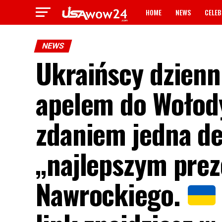
HOME
NEWS
CELEB
NEWS
Ukraińscy dzienni
apelem do Wołod
zdaniem jedna de
„najlepszym prez
Nawrockiego.