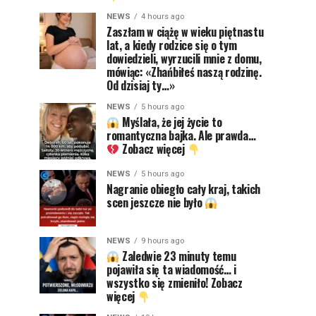
NEWS
4 hours ago
Zaszłam w ciążę w wieku piętnastu
lat, a kiedy rodzice się o tym
dowiedzieli, wyrzucili mnie z domu,
mówiąc: «Zhańbiłeś naszą rodzinę.
Od dzisiaj ty…»
NEWS
5 hours ago
Myślała, że jej życie to
romantyczna bajka. Ale prawda…
Zobacz więcej
NEWS
5 hours ago
Nagranie obiegło cały kraj, takich
scen jeszcze nie było
NEWS
9 hours ago
Zaledwie 23 minuty temu
pojawiła się ta wiadomość… i
wszystko się zmieniło! Zobacz
więcej