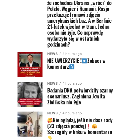
że zachodnia Ukraina „wróci” do
Polski, Węgier i Rumunii. Rosja
przekazuje Iranowi zdjęcia
amerykańskich baz. A w Berlinie
21-latek wjechał w tłum. Jedna
osoba nie żyje. Co naprawdę
wydarzyło się w ostatnich
godzinach?
NEWS
4 hours ago
NIE UWIERZYCIE!!
Zobacz w
komentarz
NEWS
4 hours ago
Badania DNA potwierdziły czarny
scenariusz. Zaginiona Jowita
Zielińska nie żyje
NEWS
4 hours ago
Nie oglądaj, jeśli nie dasz rady
(23 zdjęcia poniżej)
Szczegóły w linku w komentarzu