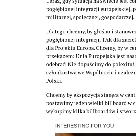
Teraz, gdy sytuacja na świecie jest c
pogłębionej integracji europejskiej, 
militarnej, społecznej, gospodarczej.
Dlatego chcemy, by głośno i stanowc
pogłębionej integracji, TAK dla zaci
dla Projektu Europa. Chcemy, by w ce
przekazem: Unia Europejska jest na
odebrać! Nie dopuścimy do polexitu!
członkostwa we Wspólnocie i uzależni
Polski.
Chcemy by ekspozycja stanęła w cent
postawimy jeden wielki billboard w ce
wykupimy kilka billboardów i stwor