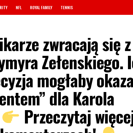
RITY
NFL
ROYAL FAMILY
TENNIS
karze zwracają się z
ymyra Zełenskiego. 
cyzja mogłaby okaza
entem” dla Karola
Przeczytaj więce