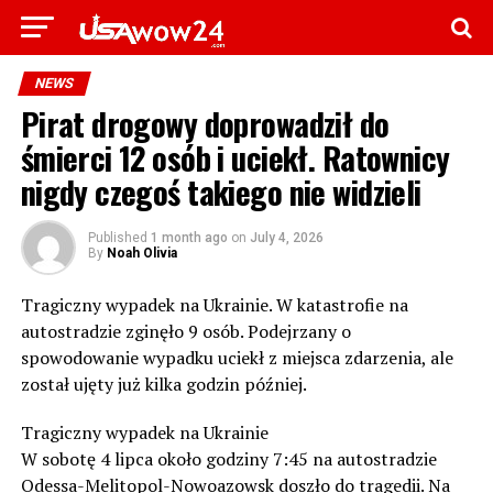
NEWS
Pirat drogowy doprowadził do
śmierci 12 osób i uciekł. Ratownicy
nigdy czegoś takiego nie widzieli
Published
1 month ago
on
July 4, 2026
By
Noah Olivia
Tragiczny wypadek na Ukrainie. W katastrofie na
autostradzie zginęło 9 osób. Podejrzany o
spowodowanie wypadku uciekł z miejsca zdarzenia, ale
został ujęty już kilka godzin później.
Tragiczny wypadek na Ukrainie
W sobotę 4 lipca około godziny 7:45 na autostradzie
Odessa-Melitopol-Nowoazowsk doszło do tragedii. Na