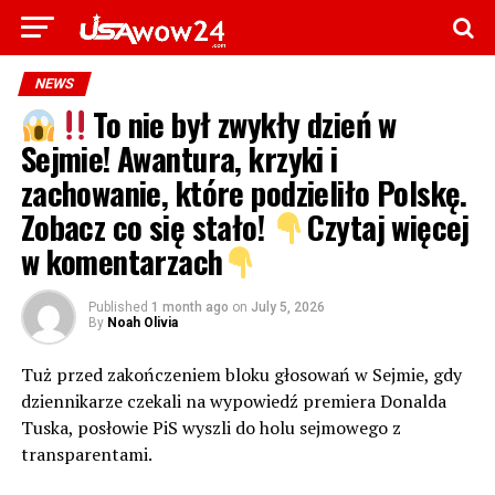
NEWS
To nie był zwykły dzień w
Sejmie! Awantura, krzyki i
zachowanie, które podzieliło Polskę.
Zobacz co się stało!
Czytaj więcej
w komentarzach
Published
1 month ago
on
July 5, 2026
By
Noah Olivia
Tuż przed zakończeniem bloku głosowań w Sejmie, gdy
dziennikarze czekali na wypowiedź premiera Donalda
Tuska, posłowie PiS wyszli do holu sejmowego z
transparentami.