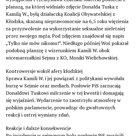
planszą, na której widniało zdjęcie Donalda Tuska z
Kamilą W., byłą działaczką Koalicji Obywatelskiej z
Kłodzka, skazaną nieprawomocnie na 6,5 roku więzienia
za przyzwolenie na wykorzystanie seksualne nieletniej
przez swojego męża. Pod zdjęciem znajdował się napis
„Tylko nie mów nikomu!”. Niedługo później Woś pokazał
podobną planszę z wizerunkiem Kamili W. obok
wicemarszałkini Sejmu z KO, Moniki Wielichowskiej.
Kontrowersje wokół afery kłodzkiej
Sprawa Kamili W. i jej powiązań z politykami wywołała
burzę w Sejmie oraz mediach. Posłowie PiS zarzucają
Donaldowi Tuskowi milczenie w tej kwestii i domagają
się wyjaśnień. Wydarzenie to zaostrzyło atmosferę w
polskim parlamencie, prowadząc do gwałtownych
reakcji i ostrej wymiany zdań.
Reakcje i dalsze konsekwencje
Po incydencie w sejmowym holu posłowie PiS zwrócili