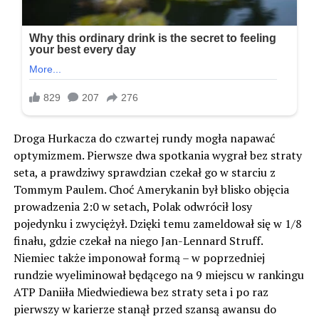
Droga Hurkacza do czwartej rundy mogła napawać
optymizmem. Pierwsze dwa spotkania wygrał bez straty
seta, a prawdziwy sprawdzian czekał go w starciu z
Tommym Paulem. Choć Amerykanin był blisko objęcia
prowadzenia 2:0 w setach, Polak odwrócił losy
pojedynku i zwyciężył. Dzięki temu zameldował się w 1/8
finału, gdzie czekał na niego Jan-Lennard Struff.
Niemiec także imponował formą – w poprzedniej
rundzie wyeliminował będącego na 9 miejscu w rankingu
ATP Daniiła Miedwiediewa bez straty seta i po raz
pierwszy w karierze stanął przed szansą awansu do