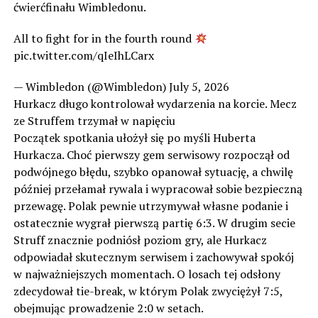
ćwierćfinału Wimbledonu.
All to fight for in the fourth round
pic.twitter.com/qIeIhLCarx
— Wimbledon (@Wimbledon) July 5, 2026
Hurkacz długo kontrolował wydarzenia na korcie. Mecz
ze Struffem trzymał w napięciu
Początek spotkania ułożył się po myśli Huberta
Hurkacza. Choć pierwszy gem serwisowy rozpoczął od
podwójnego błędu, szybko opanował sytuację, a chwilę
później przełamał rywala i wypracował sobie bezpieczną
przewagę. Polak pewnie utrzymywał własne podanie i
ostatecznie wygrał pierwszą partię 6:3. W drugim secie
Struff znacznie podniósł poziom gry, ale Hurkacz
odpowiadał skutecznym serwisem i zachowywał spokój
w najważniejszych momentach. O losach tej odsłony
zdecydował tie-break, w którym Polak zwyciężył 7:5,
obejmując prowadzenie 2:0 w setach.