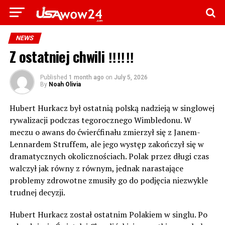
NEWS
Z ostatniej chwili ‼‼‼
Published
1 month ago
on
July 5, 2026
By
Noah Olivia
Hubert Hurkacz był ostatnią polską nadzieją w singlowej
rywalizacji podczas tegorocznego Wimbledonu. W
meczu o awans do ćwierćfinału zmierzył się z Janem-
Lennardem Struffem, ale jego występ zakończył się w
dramatycznych okolicznościach. Polak przez długi czas
walczył jak równy z równym, jednak narastające
problemy zdrowotne zmusiły go do podjęcia niezwykle
trudnej decyzji.
Hubert Hurkacz został ostatnim Polakiem w singlu. Po