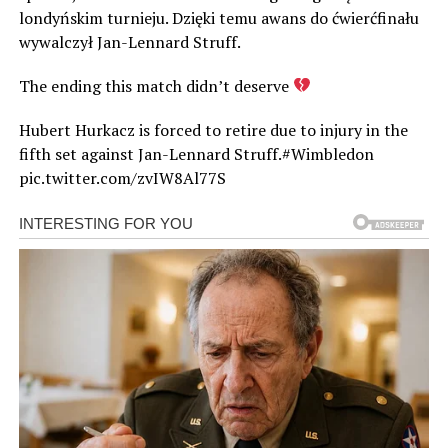
londyńskim turnieju. Dzięki temu awans do ćwierćfinału
wywalczył Jan-Lennard Struff.
The ending this match didn’t deserve
Hubert Hurkacz is forced to retire due to injury in the
fifth set against Jan-Lennard Struff.#Wimbledon
pic.twitter.com/zvIW8Al77S