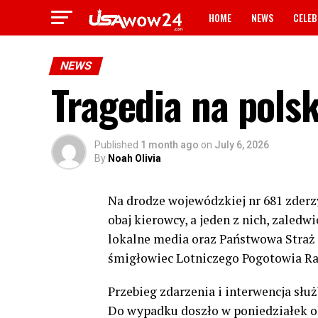
HOME
NEWS
CELEB
NEWS
Tragedia na polsk
Published
1 month ago
on
July 6, 2026
By
Noah Olivia
Na drodze wojewódzkiej nr 681 zder
obaj kierowcy, a jeden z nich, zaledw
lokalne media oraz Państwowa Straż
śmigłowiec Lotniczego Pogotowia Rat
Przebieg zdarzenia i interwencja służ
Do wypadku doszło w poniedziałek ok