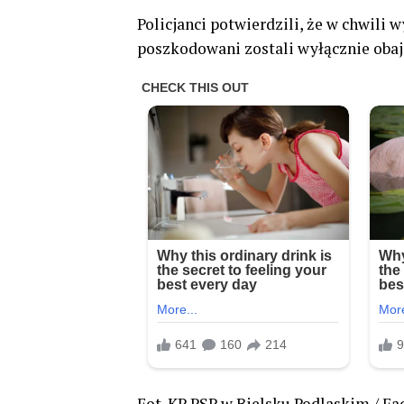
Policjanci potwierdzili, że w chwili
poszkodowani zostali wyłącznie obaj 
Fot. KP PSP w Bielsku Podlaskim / F