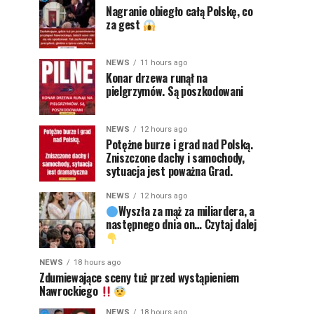
Nagranie obiegło całą Polskę, co
za gest
NEWS
11 hours ago
Konar drzewa runął na
pielgrzymów. Są poszkodowani
NEWS
12 hours ago
Potężne burze i grad nad Polską.
Zniszczone dachy i samochody,
sytuacja jest poważna Grad.
NEWS
12 hours ago
Wyszła za mąż za miliardera, a
następnego dnia on… Czytaj dalej
NEWS
18 hours ago
Zdumiewające sceny tuż przed wystąpieniem
Nawrockiego
NEWS
18 hours ago