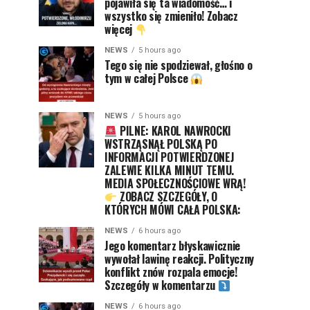
pojawiła się ta wiadomość… i
wszystko się zmieniło! Zobacz
więcej
NEWS
5 hours ago
Tego się nie spodziewał, głośno o
tym w całej Polsce
NEWS
5 hours ago
PILNE: KAROL NAWROCKI
WSTRZĄSNĄŁ POLSKĄ PO
INFORMACJI POTWIERDZONEJ
ZALEWIE KILKA MINUT TEMU.
MEDIA SPOŁECZNOŚCIOWE WRĄ!
ZOBACZ SZCZEGÓŁY, O
KTÓRYCH MÓWI CAŁA POLSKA:
NEWS
6 hours ago
Jego komentarz błyskawicznie
wywołał lawinę reakcji. Polityczny
konflikt znów rozpala emocje!
Szczegóły w komentarzu
NEWS
6 hours ago