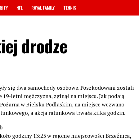
RITY
NFL
ROYAL FAMILY
TENNIS
iej drodze
zyły się dwa samochody osobowe. Poszkodowani zostali
ie 19-letni mężczyzna, zginął na miejscu. Jak podają
 Pożarna w Bielsku Podlaskim, na miejsce wezwano
unkowego, a akcja ratunkowa trwała kilka godzin.
b
oło godziny 13:25 w rejonie miejscowości Brzeźnica,