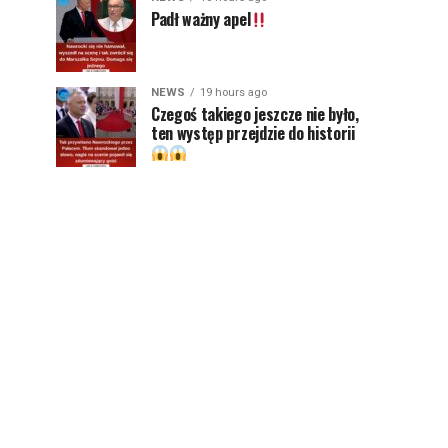
Padł ważny apel
NEWS
19 hours ago
Czegoś takiego jeszcze nie było,
ten występ przejdzie do historii