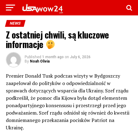
NEWS
Z ostatniej chwili, są kluczowe
informacje
Published
1 month ago
on
July 6, 2026
By
Noah Olivia
Premier Donald Tusk podczas wizyty w Bydgoszczy
zaapelował do polityków o odpowiedzialność w
sprawach dotyczących wsparcia dla Ukrainy. Szef rządu
podkreślił, że pomoc dla Kijowa była dotąd elementem
ponadpartyjnego konsensusu i przestrzegł przed jego
podważaniem. Szef rządu odniósł się również do kwestii
domniemanego przekazania pocisków Patriot na
Ukrainę.