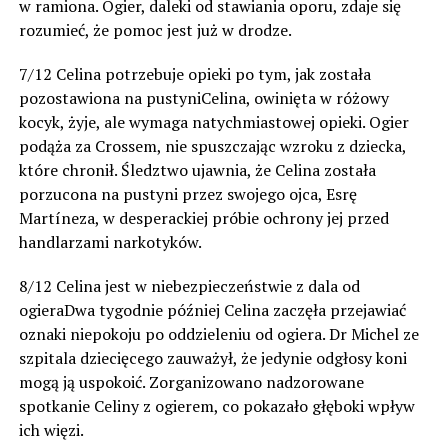
w ramiona. Ogier, daleki od stawiania oporu, zdaje się
rozumieć, że pomoc jest już w drodze.
7/12 Celina potrzebuje opieki po tym, jak została
pozostawiona na pustyniCelina, owinięta w różowy
kocyk, żyje, ale wymaga natychmiastowej opieki. Ogier
podąża za Crossem, nie spuszczając wzroku z dziecka,
które chronił. Śledztwo ujawnia, że Celina została
porzucona na pustyni przez swojego ojca, Esrę
Martíneza, w desperackiej próbie ochrony jej przed
handlarzami narkotyków.
8/12 Celina jest w niebezpieczeństwie z dala od
ogieraDwa tygodnie później Celina zaczęła przejawiać
oznaki niepokoju po oddzieleniu od ogiera. Dr Michel ze
szpitala dziecięcego zauważył, że jedynie odgłosy koni
mogą ją uspokoić. Zorganizowano nadzorowane
spotkanie Celiny z ogierem, co pokazało głęboki wpływ
ich więzi.