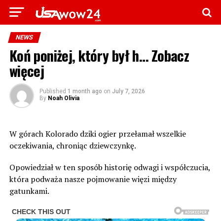
NEWS
Koń poniżej, który był h… Zobacz
więcej
Published
1 month ago
on
July 7, 2026
By
Noah Olivia
W górach Kolorado dziki ogier przełamał wszelkie
oczekiwania, chroniąc dziewczynkę.
Opowiedział w ten sposób historię odwagi i współczucia,
która podważa nasze pojmowanie więzi między
gatunkami.