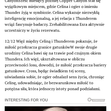
CanyonSześć miesięcy później Copper Canyon stał się
wyjątkowym miejscem, gdzie Celina i ogier o imieniu
Thunder żyją w symbiozie. Celina wykazuje niezwykłą
inteligencję emocjonalną, a jej relacja z Thunderem
wciąż fascynuje badaczy. Zrehabilitowana Esra aktywnie
uczestniczy w życiu rezerwatu.
12/12 Więź między Celiną i Thunderem pokazuje, że
miłość przekracza granice gatunkówW swoje drugie
urodziny Celina bawi się na trawie pod czujnym okiem
Thundera. Ich więź, ukształtowana w obliczu
przeciwności losu, dowodzi, że miłość przekracza bariery
gatunkowe. Cross, będąc świadkiem tej sceny,
uświadamia sobie, że ogier odnalazł sens życia, chroniąc
Celinę, udowadniając, że bezwarunkowa miłość to
potężna siła, która jednoczy istoty ponad podziałami.