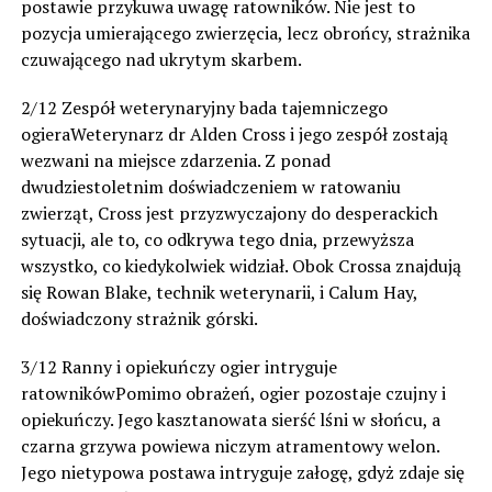
postawie przykuwa uwagę ratowników. Nie jest to
pozycja umierającego zwierzęcia, lecz obrońcy, strażnika
czuwającego nad ukrytym skarbem.
2/12 Zespół weterynaryjny bada tajemniczego
ogieraWeterynarz dr Alden Cross i jego zespół zostają
wezwani na miejsce zdarzenia. Z ponad
dwudziestoletnim doświadczeniem w ratowaniu
zwierząt, Cross jest przyzwyczajony do desperackich
sytuacji, ale to, co odkrywa tego dnia, przewyższa
wszystko, co kiedykolwiek widział. Obok Crossa znajdują
się Rowan Blake, technik weterynarii, i Calum Hay,
doświadczony strażnik górski.
3/12 Ranny i opiekuńczy ogier intryguje
ratownikówPomimo obrażeń, ogier pozostaje czujny i
opiekuńczy. Jego kasztanowata sierść lśni w słońcu, a
czarna grzywa powiewa niczym atramentowy welon.
Jego nietypowa postawa intryguje załogę, gdyż zdaje się