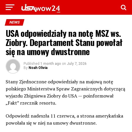
NEWS
USA odpowiedziały na notę MSZ ws.
Ziobry. Departament Stanu powołał
się na umowy dwustronne
Published
1 month ago
on
July 7, 2026
By
Noah Olivia
Stany Zjednoczone odpowiedziały na majową notę
polskiego Ministerstwa Spraw Zagranicznych dotyczącą
wyjazdu Zbigniewa Ziobry do USA — poinformował
„Fakt” rzecznik resortu.
Odpowiedź nadeszła 11 czerwca, a strona amerykańska
powołała się w niej na umowy dwustronne.