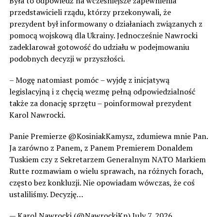
Była to odpowiedź na wcześniejsze zapewnienia
przedstawicieli rządu, którzy przekonywali, że
prezydent był informowany o działaniach związanych z
pomocą wojskową dla Ukrainy. Jednocześnie Nawrocki
zadeklarował gotowość do udziału w podejmowaniu
podobnych decyzji w przyszłości.
– Mogę natomiast pomóc – wyjdę z inicjatywą
legislacyjną i z chęcią wezmę pełną odpowiedzialność
także za donację sprzętu – poinformował prezydent
Karol Nawrocki.
Panie Premierze @KosiniakKamysz, zdumiewa mnie Pan.
Ja zarówno z Panem, z Panem Premierem Donaldem
Tuskiem czy z Sekretarzem Generalnym NATO Markiem
Rutte rozmawiam o wielu sprawach, na różnych forach,
często bez konkluzji. Nie opowiadam wówczas, że coś
ustaliliśmy. Decyzję…
— Karol Nawrocki (@NawrockiKn) July 7, 2026