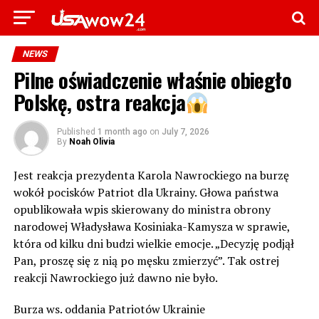
NEWS
Pilne oświadczenie właśnie obiegło
Polskę, ostra reakcja
Published
1 month ago
on
July 7, 2026
By
Noah Olivia
Jest reakcja prezydenta Karola Nawrockiego na burzę
wokół pocisków Patriot dla Ukrainy. Głowa państwa
opublikowała wpis skierowany do ministra obrony
narodowej Władysława Kosiniaka-Kamysza w sprawie,
która od kilku dni budzi wielkie emocje. „Decyzję podjął
Pan, proszę się z nią po męsku zmierzyć”. Tak ostrej
reakcji Nawrockiego już dawno nie było.
Burza ws. oddania Patriotów Ukrainie