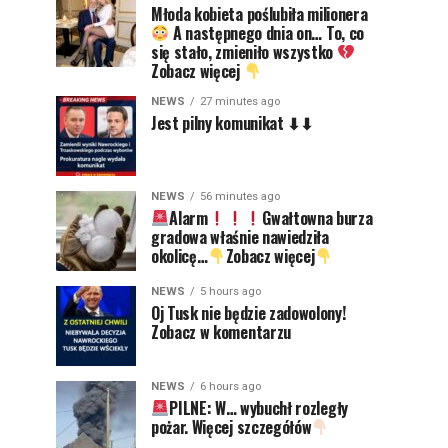
Młoda kobieta poślubiła milionera
A następnego dnia on… To, co
się stało, zmieniło wszystko
Zobacz więcej
NEWS
27 minutes ago
Jest pilny komunikat ⬇⬇
NEWS
56 minutes ago
Alarm
Gwałtowna burza
gradowa właśnie nawiedziła
okolicę…
Zobacz więcej
NEWS
5 hours ago
Oj Tusk nie będzie zadowolony!
Zobacz w komentarzu
NEWS
6 hours ago
PILNE: W… wybuchł rozległy
pożar. Więcej szczegółów