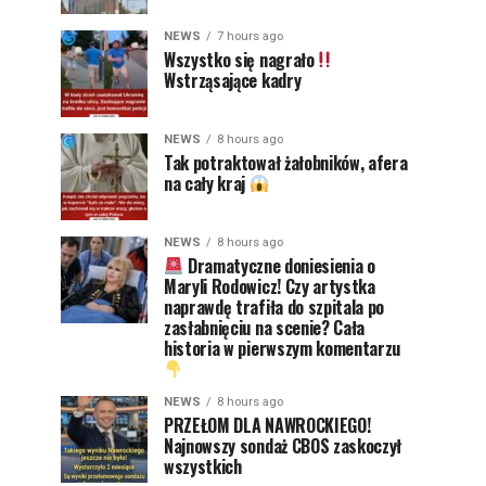
NEWS
7 hours ago
Wszystko się nagrało
Wstrząsające kadry
NEWS
8 hours ago
Tak potraktował żałobników, afera
na cały kraj
NEWS
8 hours ago
Dramatyczne doniesienia o
Maryli Rodowicz! Czy artystka
naprawdę trafiła do szpitala po
zasłabnięciu na scenie? Cała
historia w pierwszym komentarzu
NEWS
8 hours ago
PRZEŁOM DLA NAWROCKIEGO!
Najnowszy sondaż CBOS zaskoczył
wszystkich