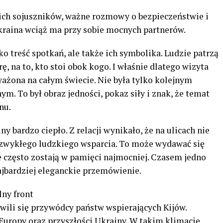
ich sojuszników, ważne rozmowy o bezpieczeństwie i
kraina wciąż ma przy sobie mocnych partnerów.
o treść spotkań, ale także ich symbolika. Ludzie patrzą
rę, na to, kto stoi obok kogo. I właśnie dlatego wizyta
ażona na całym świecie. Nie była tylko kolejnym
. To był obraz jedności, pokaz siły i znak, że temat
nu.
ny bardzo ciepło. Z relacji wynikało, że na ulicach nie
i zwykłego ludzkiego wsparcia. To może wydawać się
e często zostają w pamięci najmocniej. Czasem jedno
najbardziej eleganckie przemówienie.
ny front
wili się przywódcy państw wspierających Kijów.
uropy oraz przyszłości Ukrainy. W takim klimacie