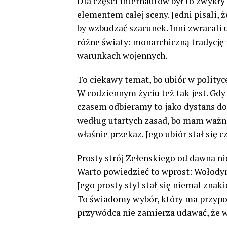
Dla części internautów był to zwykły
elementem całej sceny. Jedni pisali, 
by wzbudzać szacunek. Inni zwracali 
różne światy: monarchiczną tradycję 
warunkach wojennych.
To ciekawy temat, bo ubiór w polityce
W codziennym życiu też tak jest. Gdy
czasem odbieramy to jako dystans do
według utartych zasad, bo mam ważni
właśnie przekaz. Jego ubiór stał się c
Prosty strój Zełenskiego od dawna ni
Warto powiedzieć to wprost: Wołodym
Jego prosty styl stał się niemal zna
To świadomy wybór, który ma przypomi
przywódca nie zamierza udawać, że w