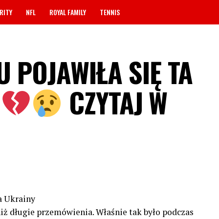
RITY
NFL
ROYAL FAMILY
TENNIS
U POJAWIŁA SIĘ TA
CZYTAJ W
a Ukrainy
niż długie przemówienia. Właśnie tak było podczas