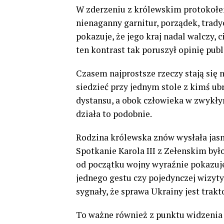
W zderzeniu z królewskim protokołem
nienaganny garnitur, porządek, tradyc
pokazuje, że jego kraj nadal walczy, 
ten kontrast tak poruszył opinię publ
Czasem najprostsze rzeczy stają się
siedzieć przy jednym stole z kimś ub
dystansu, a obok człowieka w zwykłym
działa to podobnie.
Rodzina królewska znów wysłała jasn
Spotkanie Karola III z Zełenskim był
od początku wojny wyraźnie pokazuje 
jednego gestu czy pojedynczej wizyty.
sygnały, że sprawa Ukrainy jest trak
To ważne również z punktu widzenia 