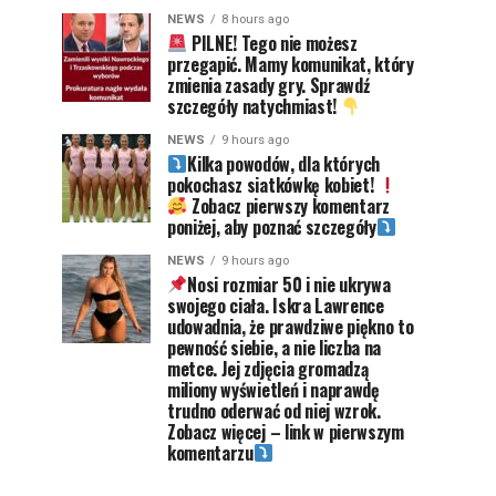
NEWS
8 hours ago
PILNE! Tego nie możesz
przegapić. Mamy komunikat, który
zmienia zasady gry. Sprawdź
szczegóły natychmiast!
NEWS
9 hours ago
Kilka powodów, dla których
pokochasz siatkówkę kobiet!
Zobacz pierwszy komentarz
poniżej, aby poznać szczegóły
NEWS
9 hours ago
Nosi rozmiar 50 i nie ukrywa
swojego ciała. Iskra Lawrence
udowadnia, że prawdziwe piękno to
pewność siebie, a nie liczba na
metce. Jej zdjęcia gromadzą
miliony wyświetleń i naprawdę
trudno oderwać od niej wzrok.
Zobacz więcej – link w pierwszym
komentarzu