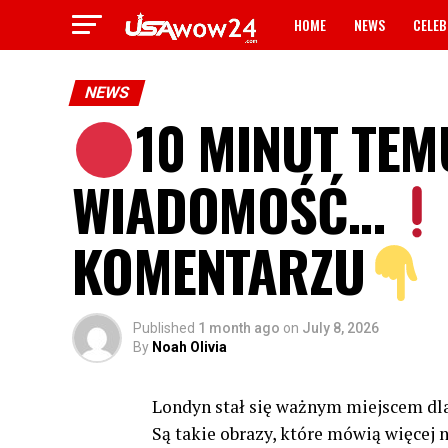
HOME
NEWS
CELEB
NEWS
10 MINUT TEM
WIADOMOŚĆ…
KOMENTARZU
Published
1 month ago
on
July 8, 2026
By
Noah Olivia
Londyn stał się ważnym miejscem dl
Są takie obrazy, które mówią więcej 