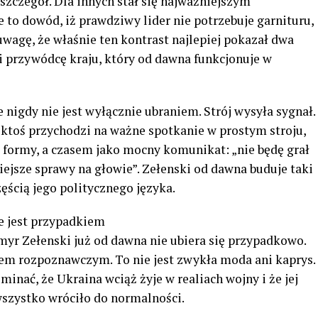
 szczegół. Dla innych stał się najważniejszym
że to dowód, iż prawdziwy lider nie potrzebuje garnituru,
uwagę, że właśnie ten kontrast najlepiej pokazał dwa
i przywódcę kraju, który od dawna funkcjonuje w
 nigdy nie jest wyłącznie ubraniem. Strój wysyła sygnał.
 ktoś przychodzi na ważne spotkanie w prostym stroju,
 formy, a czasem jako mocny komunikat: „nie będę grał
ejsze sprawy na głowie”. Zełenski od dawna buduje taki
zęścią jego politycznego języka.
e jest przypadkiem
yr Zełenski już od dawna nie ubiera się przypadkowo.
kiem rozpoznawczym. To nie jest zwykła moda ani kaprys.
nać, że Ukraina wciąż żyje w realiach wojny i że jej
szystko wróciło do normalności.