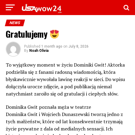
NEWS
Gratulujemy
Published
1 month ago
on
July 8, 2026
By
Noah Olivia
To wyjątkowy moment w życiu Dominiki Gwit! Aktorka
podzieliła się z fanami radosną wiadomością, która
błyskawicznie wywołała lawinę reakcji w sieci. Do wpisu
dołączyła urocze zdjęcie, a pod publikacją niemal
natychmiast zaroiło się od gratulacji i ciepłych słów.
Dominika Gwit poznała męża w teatrze
Dominika Gwit i Wojciech Dunaszewski tworzą jedno z
tych małżeństw, które od lat konsekwentnie trzymają
życie prywatne z dala od medialnych sensacji. Ich