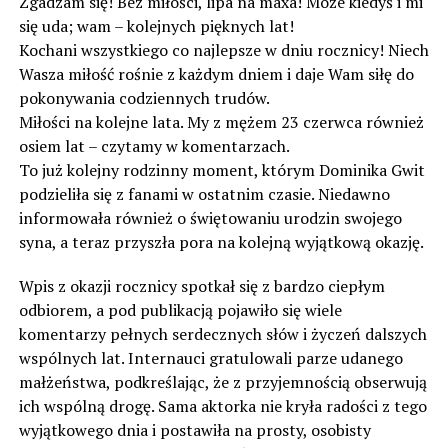
Zgadzam się! Bez miłości, lipa na maxa! Może kiedyś i mi
się uda; wam – kolejnych pięknych lat!
Kochani wszystkiego co najlepsze w dniu rocznicy! Niech
Wasza miłość rośnie z każdym dniem i daje Wam siłę do
pokonywania codziennych trudów.
Miłości na kolejne lata. My z mężem 23 czerwca również
osiem lat – czytamy w komentarzach.
To już kolejny rodzinny moment, którym Dominika Gwit
podzieliła się z fanami w ostatnim czasie. Niedawno
informowała również o świętowaniu urodzin swojego
syna, a teraz przyszła pora na kolejną wyjątkową okazję.
Wpis z okazji rocznicy spotkał się z bardzo ciepłym
odbiorem, a pod publikacją pojawiło się wiele
komentarzy pełnych serdecznych słów i życzeń dalszych
wspólnych lat. Internauci gratulowali parze udanego
małżeństwa, podkreślając, że z przyjemnością obserwują
ich wspólną drogę. Sama aktorka nie kryła radości z tego
wyjątkowego dnia i postawiła na prosty, osobisty