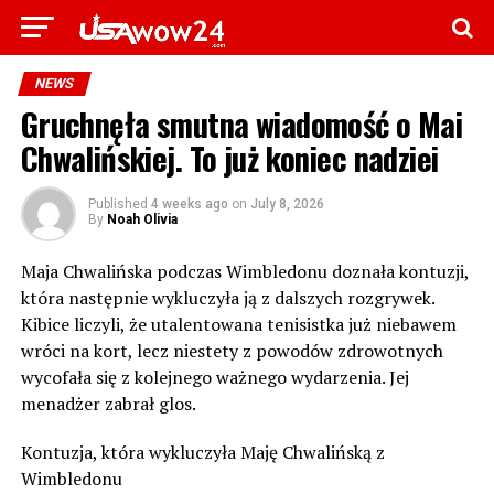
NEWS
Gruchnęła smutna wiadomość o Mai
Chwalińskiej. To już koniec nadziei
Published
4 weeks ago
on
July 8, 2026
By
Noah Olivia
Maja Chwalińska podczas Wimbledonu doznała kontuzji,
która następnie wykluczyła ją z dalszych rozgrywek.
Kibice liczyli, że utalentowana tenisistka już niebawem
wróci na kort, lecz niestety z powodów zdrowotnych
wycofała się z kolejnego ważnego wydarzenia. Jej
menadżer zabrał glos.
Kontuzja, która wykluczyła Maję Chwalińską z
Wimbledonu