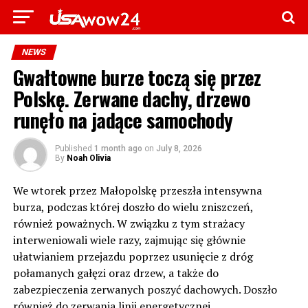
NEWS
Gwałtowne burze toczą się przez
Polskę. Zerwane dachy, drzewo
runęło na jadące samochody
Published
1 month ago
on
July 8, 2026
By
Noah Olivia
We wtorek przez Małopolskę przeszła intensywna
burza, podczas której doszło do wielu zniszczeń,
również poważnych. W związku z tym strażacy
interweniowali wiele razy, zajmując się głównie
ułatwianiem przejazdu poprzez usunięcie z dróg
połamanych gałęzi oraz drzew, a także do
zabezpieczenia zerwanych poszyć dachowych. Doszło
również do zerwania linii energetycznej.