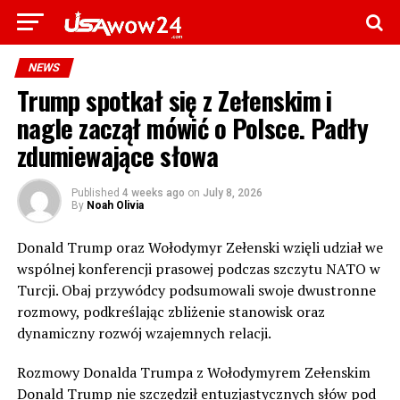
NEWS
Trump spotkał się z Zełenskim i
nagle zaczął mówić o Polsce. Padły
zdumiewające słowa
Published
4 weeks ago
on
July 8, 2026
By
Noah Olivia
Donald Trump oraz Wołodymyr Zełenski wzięli udział we
wspólnej konferencji prasowej podczas szczytu NATO w
Turcji. Obaj przywódcy podsumowali swoje dwustronne
rozmowy, podkreślając zbliżenie stanowisk oraz
dynamiczny rozwój wzajemnych relacji.
Rozmowy Donalda Trumpa z Wołodymyrem Zełenskim
Donald Trump nie szczędził entuzjastycznych słów pod