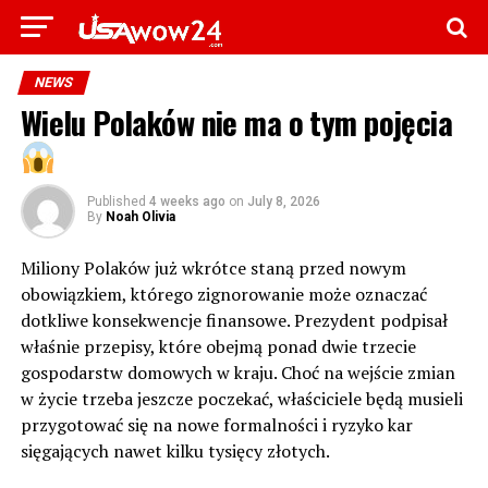
NEWS
Wielu Polaków nie ma o tym pojęcia
Published
4 weeks ago
on
July 8, 2026
By
Noah Olivia
Miliony Polaków już wkrótce staną przed nowym
obowiązkiem, którego zignorowanie może oznaczać
dotkliwe konsekwencje finansowe. Prezydent podpisał
właśnie przepisy, które obejmą ponad dwie trzecie
gospodarstw domowych w kraju. Choć na wejście zmian
w życie trzeba jeszcze poczekać, właściciele będą musieli
przygotować się na nowe formalności i ryzyko kar
sięgających nawet kilku tysięcy złotych.