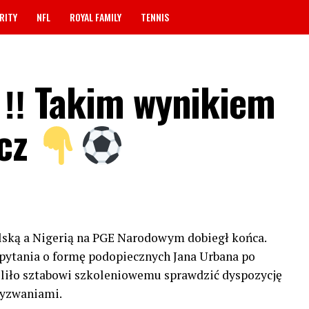
RITY
NFL
ROYAL FAMILY
TENNIS
li ‼ Takim wynikiem
ecz
ską a Nigerią na PGE Narodowym dobiegł końca.
pytania o formę podopiecznych Jana Urbana po
oliło sztabowi szkoleniowemu sprawdzić dyspozycję
yzwaniami.