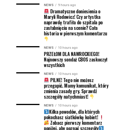
NEWS
9 hours ago
Dramatyczne doniesienia o
Maryli Rodowicz! Czy artystka
naprawdę trafiła do szpitala po
zasłabnięciu na scenie? Cała
historia w pierwszym komentarzu
NEWS
10 hours ago
PRZEŁOM DLA NAWROCKIEGO!
Najnowszy sondaż CBOS zaskoczył
wszystkich
NEWS
10 hours ago
PILNE! Tego nie możesz
przegapić. Mamy komunikat, który
zmienia zasady gry. Sprawdź
szczegóły natychmiast!
NEWS
10 hours ago
Kilka powodów, dla których
pokochasz siatkówkę kobiet!
Zobacz pierwszy komentarz
poniżej, aby poznać szczegóły