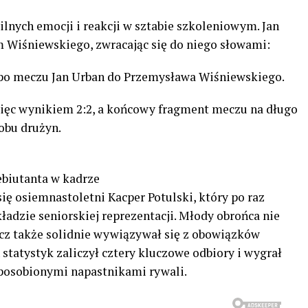
lnych emocji i reakcji w sztabie szkoleniowym. Jan
m Wiśniewskiego, zwracając się do niego słowami:
 po meczu Jan Urban do Przemysława Wiśniewskiego.
więc wynikiem 2:2, a końcowy fragment meczu na długo
obu drużyn.
biutanta w kadrze
ię osiemnastoletni Kacper Potulski, który po raz
dzie seniorskiej reprezentacji. Młody obrońca nie
cz także solidnie wywiązywał się z obowiązków
atystyk zaliczył cztery kluczowe odbiory i wygrał
sposobionymi napastnikami rywali.