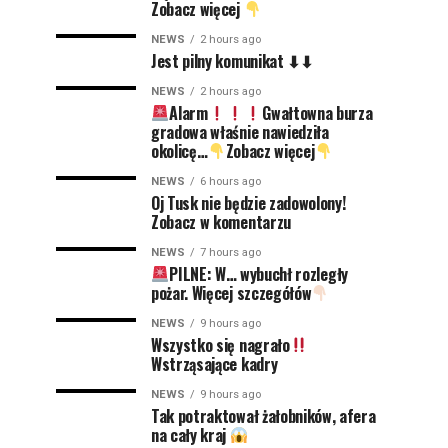
Zobacz więcej
NEWS
2 hours ago
Jest pilny komunikat ⬇⬇
NEWS
2 hours ago
Alarm
Gwałtowna burza
gradowa właśnie nawiedziła
okolicę…
Zobacz więcej
NEWS
6 hours ago
Oj Tusk nie będzie zadowolony!
Zobacz w komentarzu
NEWS
7 hours ago
PILNE: W… wybuchł rozległy
pożar. Więcej szczegółów
NEWS
9 hours ago
Wszystko się nagrało
Wstrząsające kadry
NEWS
9 hours ago
Tak potraktował żałobników, afera
na cały kraj