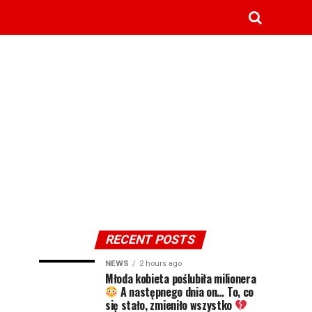
RECENT POSTS
NEWS
2 hours ago
Młoda kobieta poślubiła milionera
A następnego dnia on… To, co
się stało, zmieniło wszystko