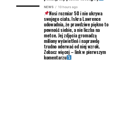
NEWS
10 hours ago
Nosi rozmiar 50 i nie ukrywa
swojego ciała. Iskra Lawrence
udowadnia, że prawdziwe piękno to
pewność siebie, a nie liczba na
metce. Jej zdjęcia gromadzą
miliony wyświetleń i naprawdę
trudno oderwać od niej wzrok.
Zobacz więcej – link w pierwszym
komentarzu