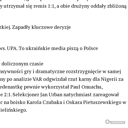
y utrzymał się remis 1:1, a obie drużyny oddały zbliżoną
kiej. Zapadły kluczowe decyzje
s. UPA. To ukraińskie media piszą o Polsce
w doliczonym czasie
nsywności gry i dramatyczne rozstrzygnięcie w samej
ny po analizie VAR odgwizdał rzut karny dla Nigerii za
Jedenastkę pewnie wykorzystał Paul Onuachu,
 2:1. Selekcjoner Jan Urban natychmiast zareagował
 na boisko Karola Czubaka i Oskara Pietuszewskiego w
ielińskiego.