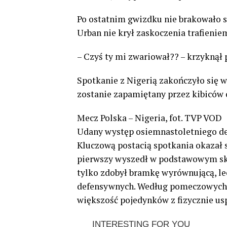
Po ostatnim gwizdku nie brakowało si
Urban nie krył zaskoczenia trafienie
– Czyś ty mi zwariował?? – krzyknął
Spotkanie z Nigerią zakończyło się 
zostanie zapamiętany przez kibiców 
Mecz Polska – Nigeria, fot. TVP VOD
Udany występ osiemnastoletniego de
Kluczową postacią spotkania okazał s
pierwszy wyszedł w podstawowym skła
tylko zdobył bramkę wyrównującą, le
defensywnych. Według pomeczowych st
większość pojedynków z fizycznie u