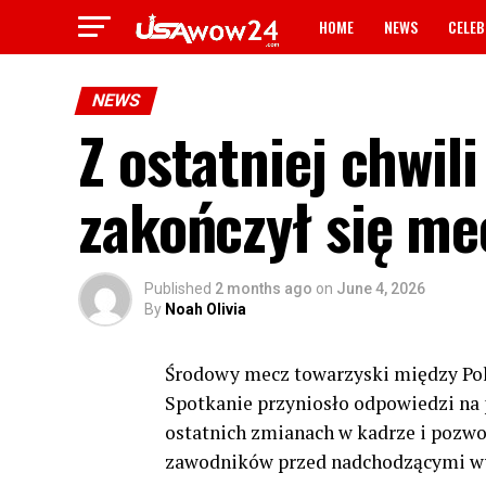
HOME
NEWS
CELEB
NEWS
Z ostatniej chwi
zakończył się m
Published
2 months ago
on
June 4, 2026
By
Noah Olivia
Środowy mecz towarzyski między Pol
Spotkanie przyniosło odpowiedzi na 
ostatnich zmianach w kadrze i pozw
zawodników przed nadchodzącymi w