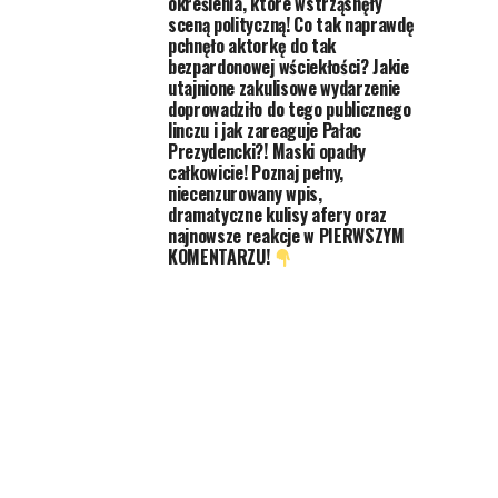
określenia, które wstrząsnęły
sceną polityczną! Co tak naprawdę
pchnęło aktorkę do tak
bezpardonowej wściekłości? Jakie
utajnione zakulisowe wydarzenie
doprowadziło do tego publicznego
linczu i jak zareaguje Pałac
Prezydencki?! Maski opadły
całkowicie! Poznaj pełny,
niecenzurowany wpis,
dramatyczne kulisy afery oraz
najnowsze reakcje w PIERWSZYM
KOMENTARZU!