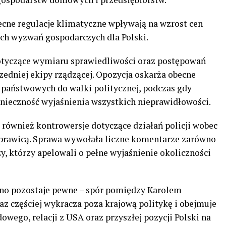
ecne regulacje klimatyczne wpływają na wzrost cen
ych wyzwań gospodarczych dla Polski.
otyczące wymiaru sprawiedliwości oraz postępowań
dniej ekipy rządzącej. Opozycja oskarża obecne
 państwowych do walki politycznej, podczas gdy
onieczność wyjaśnienia wszystkich nieprawidłowości.
ę również kontrowersje dotyczące działań policji wobec
prawicą. Sprawa wywołała liczne komentarze zarówno
zy, którzy apelowali o pełne wyjaśnienie okoliczności
dno pozostaje pewne – spór pomiędzy Karolem
 częściej wykracza poza krajową politykę i obejmuje
ego, relacji z USA oraz przyszłej pozycji Polski na