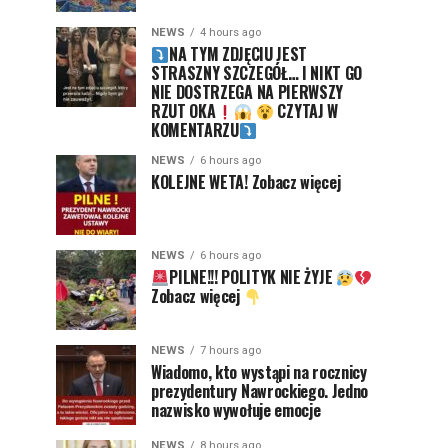
NEWS
4 hours ago
NA TYM ZDJĘCIU JEST
STRASZNY SZCZEGÓŁ… I NIKT GO
NIE DOSTRZEGA NA PIERWSZY
RZUT OKA
CZYTAJ W
KOMENTARZU
NEWS
6 hours ago
KOLEJNE WETA! Zobacz więcej
NEWS
6 hours ago
PILNE!!! POLITYK NIE ŻYJE
Zobacz więcej
NEWS
7 hours ago
Wiadomo, kto wystąpi na rocznicy
prezydentury Nawrockiego. Jedno
nazwisko wywołuje emocje
NEWS
8 hours ago