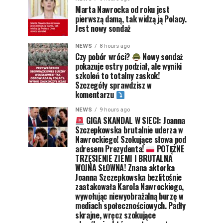
Marta Nawrocka od roku jest
pierwszą damą, tak widzą ją Polacy.
Jest nowy sondaż
NEWS
8 hours ago
Czy pobór wróci?
Nowy sondaż
pokazuje ostry podział, ale wyniki
szkoleń to totalny zaskok!
Szczegóły sprawdzisz w
komentarzu
NEWS
9 hours ago
GIGA SKANDAL W SIECI: Joanna
Szczepkowska brutalnie uderza w
Nawrockiego! Szokujące słowa pod
adresem Prezydenta!
POTĘŻNE
TRZĘSIENIE ZIEMI I BRUTALNA
WOJNA SŁOWNA! Znana aktorka
Joanna Szczepkowska bezlitośnie
zaatakowała Karola Nawrockiego,
wywołując niewyobrażalną burzę w
mediach społecznościowych. Padły
skrajne, wręcz szokujące