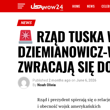
HOME
NEWS
CELEB
NEWS
RZĄD TUSKA W
DZIEMIANOWICZ-
ZWRACAJĄ SIĘ D
Published
2 months ago
on
June 6, 2026
By
Noah Olivia
Rząd i prezydent spierają się o rela
i obecność wojsk amerykańskich