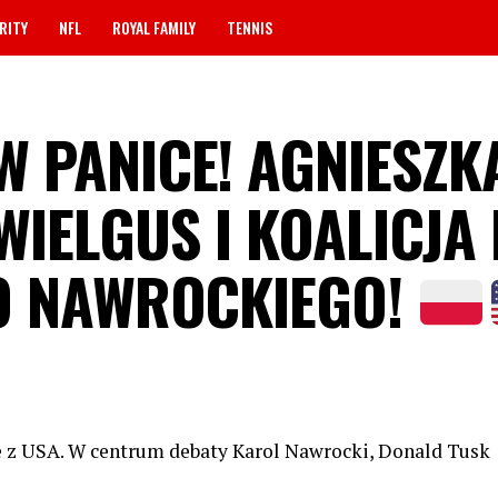
RITY
NFL
ROYAL FAMILY
TENNIS
 PANICE! AGNIESZK
WIELGUS I KOALICJA
O NAWROCKIEGO!
cje z USA. W centrum debaty Karol Nawrocki, Donald Tusk