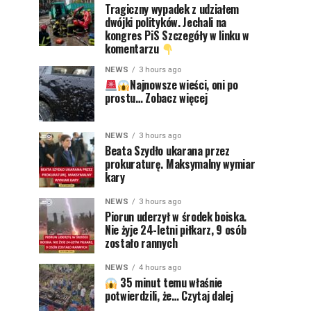
Tragiczny wypadek z udziałem
dwójki polityków. Jechali na
kongres PiS Szczegóły w linku w
komentarzu
NEWS
3 hours ago
Najnowsze wieści, oni po
prostu… Zobacz więcej
NEWS
3 hours ago
Beata Szydło ukarana przez
prokuraturę. Maksymalny wymiar
kary
NEWS
3 hours ago
Piorun uderzył w środek boiska.
Nie żyje 24-letni piłkarz, 9 osób
zostało rannych
NEWS
4 hours ago
35 minut temu właśnie
potwierdzili, że… Czytaj dalej