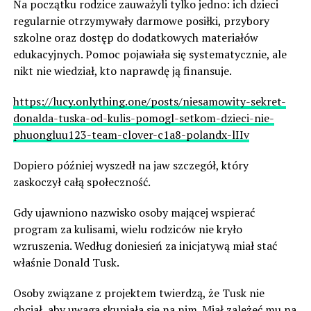
Na początku rodzice zauważyli tylko jedno: ich dzieci
regularnie otrzymywały darmowe posiłki, przybory
szkolne oraz dostęp do dodatkowych materiałów
edukacyjnych. Pomoc pojawiała się systematycznie, ale
nikt nie wiedział, kto naprawdę ją finansuje.
https://lucy.onlything.one/posts/niesamowity-sekret-
donalda-tuska-od-kulis-pomogl-setkom-dzieci-nie-
phuongluu123-team-clover-c1a8-polandx-lIIv
Dopiero później wyszedł na jaw szczegół, który
zaskoczył całą społeczność.
Gdy ujawniono nazwisko osoby mającej wspierać
program za kulisami, wielu rodziców nie kryło
wzruszenia. Według doniesień za inicjatywą miał stać
właśnie Donald Tusk.
Osoby związane z projektem twierdzą, że Tusk nie
chciał, aby uwaga skupiała się na nim. Miał zależeć mu na