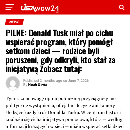
NEWS
PILNE: Donald Tusk miał po cichu
wspierać program, który pomógł
setkom dzieci — rodzice byli
poruszeni, gdy odkryli, kto stał za
inicjatywą Zobacz tutaj:
Published
2 months ago
on
June 7, 2026
By
Noah Olivia
Tym razem uwagę opinii publicznej przyciągnęły nie
polityczne wystąpienia, oficjalne decyzje ani kamery
śledzące każdy krok Donalda Tuska. W centrum historii
znalazła się cicha inicjatywa pomocowa, która — według
informacji krążących w sieci — miała wspierać setki dzieci