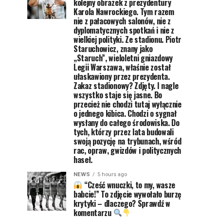
kolejny obrazek z prezydentury
Karola Nawrockiego. Tym razem
nie z pałacowych salonów, nie z
dyplomatycznych spotkań i nie z
wielkiej polityki. Ze stadionu. Piotr
Staruchowicz, znany jako
„Staruch”, wieloletni gniazdowy
Legii Warszawa, właśnie został
ułaskawiony przez prezydenta.
Zakaz stadionowy? Zdjęty. I nagle
wszystko staje się jasne. Bo
przecież nie chodzi tutaj wyłącznie
o jednego kibica. Chodzi o sygnał
wysłany do całego środowiska. Do
tych, którzy przez lata budowali
swoją pozycję na trybunach, wśród
rac, opraw, gwizdów i politycznych
haseł.
NEWS
5 hours ago
“Cześć wnuczki, to my, wasze
babcie!” To zdjęcie wywołało burzę
krytyki – dlaczego? Sprawdź w
komentarzu