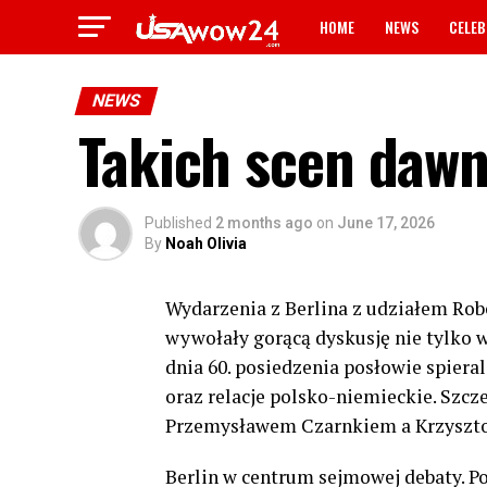
HOME
NEWS
CELEB
NEWS
Takich scen dawn
Published
2 months ago
on
June 17, 2026
By
Noah Olivia
Wydarzenia z Berlina z udziałem Rob
wywołały gorącą dyskusję nie tylko 
dnia 60. posiedzenia posłowie spieral
oraz relacje polsko-niemieckie. Szc
Przemysławem Czarnkiem a Krzyszto
Berlin w centrum sejmowej debaty. P