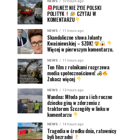
NEWS
10 hours ago
PILNE!!! NIE ŻYJE POLSKI
POLITYK
CZYTAJ W
KOMENTARZU
NEWS
11 hours ago
Skandaliczne słowa Jolanty
Kwaśniewskiej – SZ0K!
Więcej w pierwszym komentarzu.
NEWS
11 hours ago
Ten film z rolnikami rozgrzewa
media społecznościowe!
Zobacz więcej
NEWS
13 hours ago
Wandea: Młoda para i ich roczne
dziecko giną w zderzeniu z
traktorem Szczegóły w linku w
komentarzu
NEWS
14 hours ago
Tragedia w środku dnia, ratownicy
byli bezradni