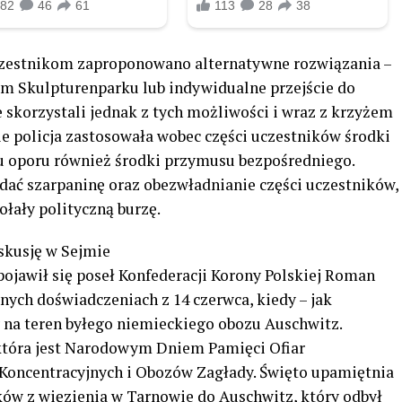
uczestnikom zaproponowano alternatywne rozwiązania –
m Skulpturenparku lub indywidualne przejście do
 skorzystali jednak z tych możliwości i wraz z krzyżem
e policja zastosowała wobec części uczestników środki
iu oporu również środki przymusu bezpośredniego.
idać szarpaninę oraz obezwładnianie części uczestników,
ołały polityczną burzę.
skusję w Sejmie
ojawił się poseł Konfederacji Korony Polskiej Roman
nych doświadczeniach z 14 czerwca, kiedy – jak
y na teren byłego niemieckiego obozu Auschwitz.
 która jest Narodowym Dniem Pamięci Ofiar
oncentracyjnych i Obozów Zagłady. Święto upamiętnia
ów z więzienia w Tarnowie do Auschwitz, który odbył