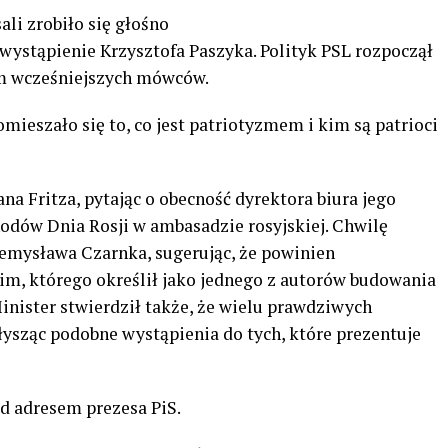
li zrobiło się głośno
ystąpienie Krzysztofa Paszyka. Polityk PSL rozpoczął
m wcześniejszych mówców.
mieszało się to, co jest patriotyzmem i kim są patrioci
na Fritza, pytając o obecność dyrektora biura jego
dów Dnia Rosji w ambasadzie rosyjskiej. Chwilę
zemysława Czarnka, sugerując, że powinien
m, którego określił jako jednego z autorów budowania
inister stwierdził także, że wielu prawdziwych
słysząc podobne wystąpienia do tych, które prezentuje
d adresem prezesa PiS.