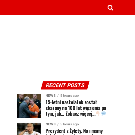
RECENT POSTS
NEWS
5 hours ago
15-letni nastolatek został
skazany na 100 lat więzienia po
tym, jak… Zobacz więcej…
NEWS
5 hours ago
Prezydent z Żylety. No i mamy