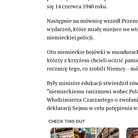
się 14 czerwca 1940 roku.
Następnie na mównicę wszedł Przemys
wydarzeń, które miały miejsce we wto
niemieckiej policji.
Oto niemieckie bojówki w mundurach 
którzy z krzyżem chcieli uczcić pa
rocznicę tego, co zrobili Niemcy – m
Były minister edukacji stwierdził rów
“niemieckiemu rasizmowi wobec Pol
Włodzimierza Czarzastego o zwołani
deklaracji Sejmu w celu potępienia w