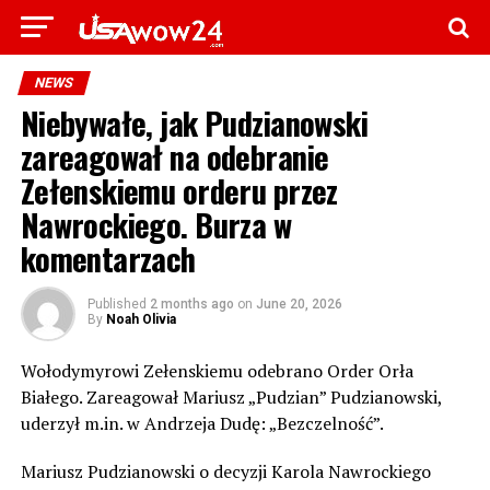
NEWS
Niebywałe, jak Pudzianowski
zareagował na odebranie
Zełenskiemu orderu przez
Nawrockiego. Burza w
komentarzach
Published
2 months ago
on
June 20, 2026
By
Noah Olivia
Wołodymyrowi Zełenskiemu odebrano Order Orła
Białego. Zareagował Mariusz „Pudzian” Pudzianowski,
uderzył m.in. w Andrzeja Dudę: „Bezczelność”.
Mariusz Pudzianowski o decyzji Karola Nawrockiego