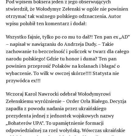
Pod wpisem boksera jeden z jego obserwujących
stwierdził, że Wołodymyr Zełenski w ogóle nie powinien
otrzymać tak ważnego polskiego odznaczenia. Autor
wpisu polubił ten komentarz i dodał:
Wszystko fajnie, tylko po co mu to dał?! Ten pan ex „AD”
– napisał w nawiązaniu do Andrzeja Dudy. – Takie
zachowanie to bezczelność i policzek w twarz dla całego
narodu polskiego! Gdzie tu honor i duma? Ten pan
powinien przeprosić Polaków na kolanach i błagać o
wybaczenie. To wilk w owczej skórze!!!! Statysta nie
przywódca ex!!!
Wczoraj Karol Nawrocki odebrał Wołodymyrowi
Zełenskiemu wyróżnienie – Order Orła Białego. Decyzja
zapadła z powodu nadania przez ukraińskiego
prezydenta jednej z jednostek wojskowych nazwy
„Bohaterów UPA”. To upamiętnienie formacji
odpowiedzialnej za rzeź wołyńską. Wówczas ukraińskie