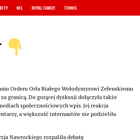
RITY
NFL
ROYAL FAMILY
TENNIS
ł
aniu Orderu Orła Białego Wołodymyrowi Zełenskiemu
a granicą. Do gorącej dyskusji dołączyła także
mediach społecznościowych wpis. Jej reakcja
tarzy, a większość internautów nie podzieliła
yzja Nawrockiego rozpaliła debatę