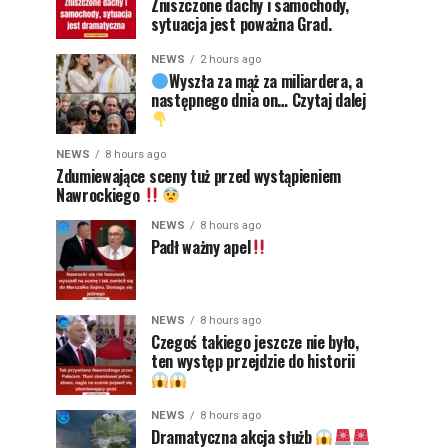
Zniszczone dachy i samochody,
sytuacja jest poważna Grad.
NEWS
2 hours ago
Wyszła za mąż za miliardera, a
następnego dnia on… Czytaj dalej
NEWS
8 hours ago
Zdumiewające sceny tuż przed wystąpieniem
Nawrockiego
NEWS
8 hours ago
Padł ważny apel
NEWS
8 hours ago
Czegoś takiego jeszcze nie było,
ten występ przejdzie do historii
NEWS
8 hours ago
Dramatyczna akcja służb