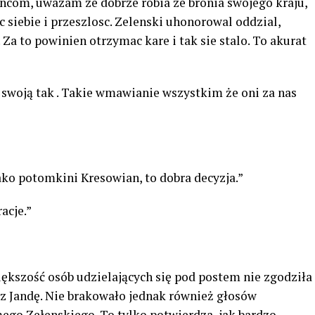
ncom, uwazam ze dobrze robia ze bronia swojego kraju,
siebie i przeszlosc. Zelenski uhonorowal oddzial,
a to powinien otrzymac kare i tak sie stalo. To akurat
 swoją tak . Takie wmawianie wszystkim że oni za nas
ako potomkini Kresowian, to dobra decyzja.”
acje.”
ększość osób udzielających się pod postem nie zgodziła
z Jandę. Nie brakowało jednak również głosów
mego Zełenskiego. To tylko potwierdza, jak bardzo