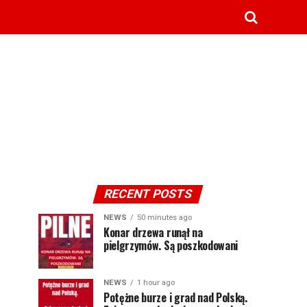
RECENT POSTS
NEWS
50 minutes ago
Konar drzewa runął na
pielgrzymów. Są poszkodowani
NEWS
1 hour ago
Potężne burze i grad nad Polską.