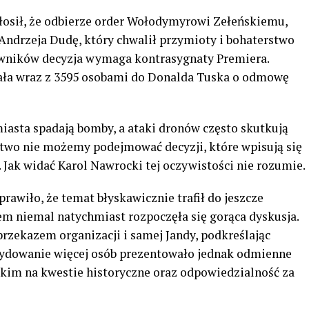
łosił, że odbierze order Wołodymyrowi Zełeńskiemu,
Andrzeja Dudę, który chwalił przymioty i bohaterstwo
wników decyzja wymaga kontrasygnaty Premiera.
ała wraz z 3595 osobami do Donalda Tuska o odmowę
 miasta spadają bomby, a ataki dronów często skutkują
ństwo nie możemy podejmować decyzji, które wpisują się
. Jak widać Karol Nawrocki tej oczywistości nie rozumie.
rawiło, że temat błyskawicznie trafił do jeszcze
em niemal natychmiast rozpoczęła się gorąca dyskusja.
rzekazem organizacji i samej Jandy, podkreślając
ecydowanie więcej osób prezentowało jednak odmienne
kim na kwestie historyczne oraz odpowiedzialność za