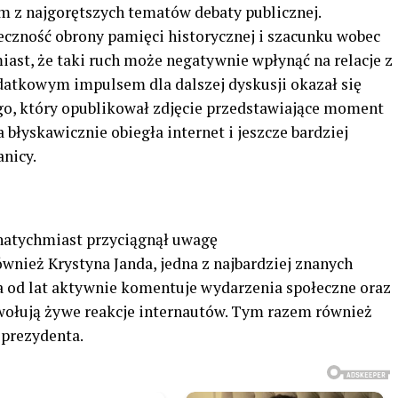
m z najgorętszych tematów debaty publicznej.
eczność obrony pamięci historycznej i szacunku wobec
iast, że taki ruch może negatywnie wpłynąć na relacje z
odatkowym impulsem dla dalszej dyskusji okazał się
, który opublikował zdjęcie przedstawiające moment
a błyskawicznie obiegła internet i jeszcze bardziej
nicy.
s natychmiast przyciągnął uwagę
wnież Krystyna Janda, jedna z najbardziej znanych
da od lat aktywnie komentuje wydarzenia społeczne oraz
ywołują żywe reakcje internautów. Tym razem również
 prezydenta.