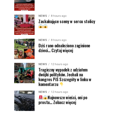
NEWS
8 hours ago
Zaskakujące sceny w sercu stolicy
NEWS
8 hours ago
Dziś rano odnaleziono zaginione
dzieci… Czytaj więcej
NEWS
12 hours ago
Tragiczny wypadek z udziałem
dwójki polityków. Jechali na
kongres PiS Szczegóły w linku w
komentarzu
NEWS
12 hours ago
Najnowsze wieści, oni po
prostu… Zobacz więcej