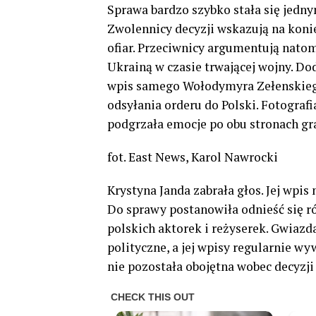
Sprawa bardzo szybko stała się jedny
Zwolennicy decyzji wskazują na koni
ofiar. Przeciwnicy argumentują natom
Ukrainą w czasie trwającej wojny. D
wpis samego Wołodymyra Zełenskiego
odsyłania orderu do Polski. Fotografi
podgrzała emocje po obu stronach gra
fot. East News, Karol Nawrocki
Krystyna Janda zabrała głos. Jej wpi
Do sprawy postanowiła odnieść się ró
polskich aktorek i reżyserek. Gwiaz
polityczne, a jej wpisy regularnie w
nie pozostała obojętna wobec decyzji