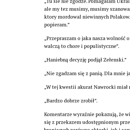
„Tu sie nie zgodze. Pomagalam Ukrai
ale my tez musimy, musimy szanowac 
ktory mordowal niewinnych Polakow. Z
popieram.”
„Przepraszam o jaka nasza wolność o
walczą to chore i populistyczne”.
„Haniebną decyzję podjął Zełenski.”
„Nie zgadzam się z panią. Dla mnie j
„W tej kwestii akurat Nawrocki miał r
„Bardzo dobrze zrobił”.
Komentarze wyraźnie pokazują, że wi
się z przekazem udostępnionym prze
broniących zarówno aktorki, jak i sa