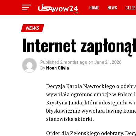
HOME
NEWS
CELEB
NEWS
Internet zapłoną
Published
2 months ago
on
June 21, 2026
By
Noah Olivia
Decyzja Karola Nawrockiego o odebr
wywołała ogromne emocje w Polsce i z
Krystyna Janda, która udostępniła w 
błyskawicznie wywołała lawinę komen
stanowiska aktorki.
Order dla Zełenskiego odebrany. Dec