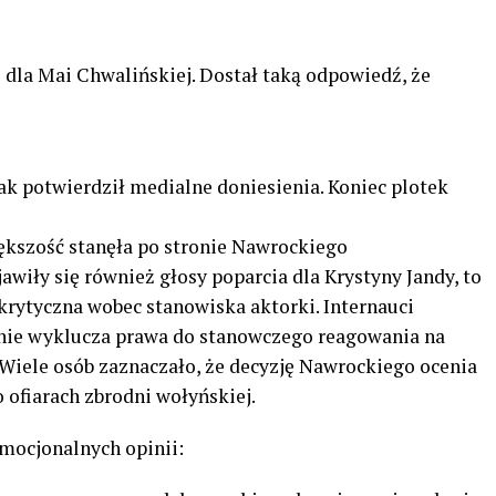
 dla Mai Chwalińskiej. Dostał taką odpowiedź, że
k potwierdził medialne doniesienia. Koniec plotek
iększość stanęła po stronie Nawrockiego
iły się również głosy poparcia dla Krystyny Jandy, to
krytyczna wobec stanowiska aktorki. Internauci
y nie wyklucza prawa do stanowczego reagowania na
 Wiele osób zaznaczało, że decyzję Nawrockiego ocenia
 ofiarach zbrodni wołyńskiej.
mocjonalnych opinii: